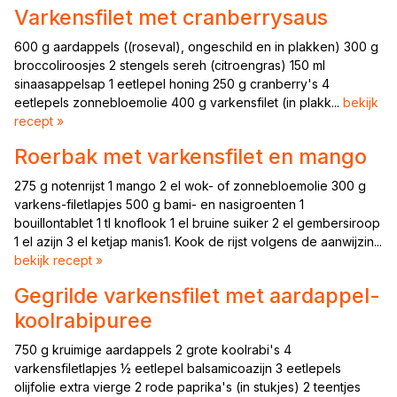
Varkensfilet met cranberrysaus
600 g aardappels ((roseval), ongeschild en in plakken) 300 g
broccoliroosjes 2 stengels sereh (citroengras) 150 ml
sinaasappelsap 1 eetlepel honing 250 g cranberry's 4
eetlepels zonnebloemolie 400 g varkensfilet (in plakk...
bekijk
recept »
Roerbak met varkensfilet en mango
275 g notenrijst 1 mango 2 el wok- of zonnebloemolie 300 g
varkens-filetlapjes 500 g bami- en nasigroenten 1
bouillontablet 1 tl knoflook 1 el bruine suiker 2 el gembersiroop
1 el azijn 3 el ketjap manis1. Kook de rijst volgens de aanwijzin...
bekijk recept »
Gegrilde varkensfilet met aardappel-
koolrabipuree
750 g kruimige aardappels 2 grote koolrabi's 4
varkensfiletlapjes ½ eetlepel balsamicoazijn 3 eetlepels
olijfolie extra vierge 2 rode paprika's (in stukjes) 2 teentjes