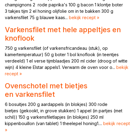
champignons 2 rode paprika's 100 g bacon 1 klontje boter
3 takjes tijm 2 el honing olijfolie om in te bakken 300 g
varkensfilet 75 g blauwe kaas...
bekijk recept »
Varkensfilet met hele appeltjes en
knoflook
750 g varkensfilet (of varkensfricandeau (stuk), op
kamertemperatuur) 50 g boter 1 bol knoflook (in teentjes
verdeeld) 1 el verse tijmblaadjes 200 ml cider (droog of witte
wijn) 4 kleine Elstar appels1. Verwarm de oven voor o...
bekijk
recept »
Ovenschotel met bietjes
en varkensfilet
6 bosuitjes 200 g aardappels (in blokjes) 300 rode
bietjes (gekookt, in grove stukken) 1 appel (in partjes (met
schil)) 150 g varkensfiletlapjes (in blokjes) 250 ml
kippenbouillon (van tablet) 1 theelepel honing1....
bekijk recept
»