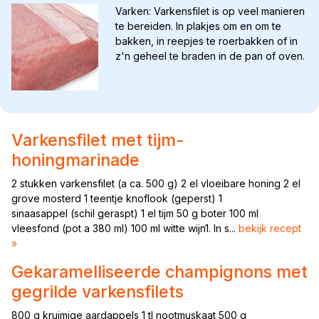
Varken: Varkensfilet is op veel manieren
te bereiden. In plakjes om en om te
bakken, in reepjes te roerbakken of in
z'n geheel te braden in de pan of oven.
Varkensfilet met tijm-
honingmarinade
2 stukken varkensfilet (a ca. 500 g) 2 el vloeibare honing 2 el
grove mosterd 1 teentje knoflook (geperst) 1
sinaasappel (schil geraspt) 1 el tijm 50 g boter 100 ml
vleesfond (pot a 380 ml) 100 ml witte wijn1. In s...
bekijk recept
»
Gekaramelliseerde champignons met
gegrilde varkensfilets
800 g kruimige aardappels 1 tl nootmuskaat 500 g