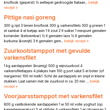
knoflook (geperst) ½ eetlepel gedroogde Italiaan...
bekijk
recept »
Pittige nasi goreng
300 g rijst 3 tenen knoflook 300 g varkensfilets 300 g preien 1
el sambal 4 el ketjap asin 1 tl zout 2 tl suiker 1 mespunt gemalen
koriander (ketoembar) ½ tl gemalen laos ½ tl gemalen
kurkuma (koenjit) 3 tl gemalen gem...
bekijk recept »
Zuurkoolstamppot met gevulde
varkensfilet
1 kg aardappelen (kruimig) 500 g wijnzuurkool 4
varkensfiletlapjes 4 plakjes ham 100 g port salut 5 el boter (of
margarine) 100 ml melk1. Schil de aardappels en snijd in kleine
stukken. Laat samen met de zuurkool in ca. 20 min. ...
bekijk
recept »
Voorjaarsstamppot met varkensfilet
800 g vastkokende aardappelen 1 ei 50 ml volle yoghurt (op
kamertemperatuur) 5 el olijfolie 4 varkensfilets 1 el citroensap 1