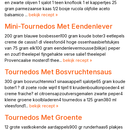
en zwarte olijven 1 sjalot 1 teen knoflook 1 el kappertjes 25
gram parmezaanse kaas 1/2 bosje rucola olijfolie aceto
balsamico ...
bekijk recept »
Mini-Tournedos Met Eendenlever
200 gram blauwe bosbessen100 gram koude boter3 eetlepels
creme de cassis1 dl vleesfond4 hoge ossenhaasbiefstukjes
van 75 gram elk100 gram eendenlevermousse(blikje) peper
en zout1 theelepel fijngehakte verse salie1 theelepel
Provencaalse mosterd1 thee...
bekijk recept »
Tournedos Met Bosvruchtensaus
300 gram bosvruchtenmix1 sinaasappel1 sjalotje65 gram koude
boter1 ? dl zoete rode wijn1 tl tijm1 tl kruidenbouillonpoeder4 el
creme fraiche? el citroensapzoutversgemalen zwarte peper4
kleine groene koolbladeren4 tournedos a 125 gram380 ml
vleesfond1...
bekijk recept »
Tournedos Met Groente
12 grote vastkokende aardappels900 gr runderhaas6 plakjes