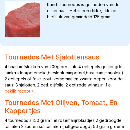
Rund: Tournedos is gesneden van de
ossenhaas. Het is een dikke, 'kleine'
biefstuk van gemiddeld 125 gram.
Tournedos Met Sjalottensaus
4 haasbiefstukken van 200g per stuk. 4 eetlepels gemengde
tuinkruiden(peterselie,bieslook,pimpernel,basilicum marjolein).
2 eetlepels olijfolie. zout. versgemalen zwarte peper. voor de
saus: 8 sjalotten. 2 eetl. olijfolie. 2 eetl.rode wijnazijn. 1 e...
bekijk recept »
Tournedos Met Olijven, Tomaat, En
Kappertjes
4 tournedos a 150 gram 1 el rozemarijnblaadjes 2 gedroogde
tomaten 2 sud en sol tomaten (halfgedroogd) 50 gram groene