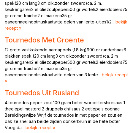
spek(20 cm lang3 cm dik,zonder zwoerd)ca. 2 m.
keukengaren2 el oliezoutpeper500 gr wortels2 eierdooiers75
gr creme fraiche2 el maizena35 gr
paneermeelnootmuskaatwitte delen van lente-uitjes1/2...
bekijk
recept »
Tournedos Met Groente
12 grote vastkokende aardappels (1.8 kg)900 gr runderhaas6
plakken spek (20 cm lang3 cm dikzonder zwoerd)ca. 2 m
keukengaren2 el oliezoutpeper500 gr wortels2 eierdooiers75
gr creme fraiche2 el maizena35 gr
paneermeelnootmuskaatwitte delen van 3 lente...
bekijk recept
»
Tournedos Uit Rusland
4 tournedos peper zout 100 gram boter worcestershiresaus 1
theelepel mosterd 2 druppels chilisaus 2 eetlepels cognac.
Bereidingswijze Wrijf de tournedos in met peper en zout en
bak ze snel aan beide zijden donkerbruin in de hete boter.
Voeg da...
bekijk recept »