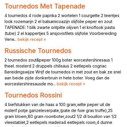
Tournedos Met Tapenade
4 tournedos 4 rode paprika 2 wortelen 1 courgette 2 teentjes
look rozemarijn 2 el balsamicoazijn olijfolie peper en zout
TAPENADE: 1 blik zwarte ontpitte olijven 1 el knoflook pasta
(tube) 2 el kappertjes 5 ansjovisfilets olijfolie Voorbereiding
Verw...
bekijk recept »
Russische Tournedos
2 tournedos zout&peper 100g boter worcestershiresaus 1
theel. mosterd 2 druppels chilisaus 2 eetlepels cognac
Bereidingswijze Wrijf de tournedos in met zout en bak ze snel
aan beide zijde donkerbruin in hete boter. Voeg dan de
worcestershiresausde mo...
bekijk recept »
Tournedos Rossini
4 biefstukken van de haas a 100 gram,witte peper uit de
molen1 potje ganzeleverpate,(pate de foie gras truffe),25
gram bloem,80 gram roomboter,zout2 1/2 dl bouillon van 1/2
vleestablet,2 eetlepels madeira4 eetlepels room,4 dunne