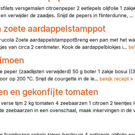
lets versgemalen citroenpeper 2 eetlepels olijfolie 1 zakje
en verwijder de zaadjes. Snijd de pepers in flinterdunne, ...
 zoete aardappelstamppot
 rucola Zoete aardappelstamppotBreng een pan met het wat
kjes van circa 2 centimeter. Kook de aardappelblokjes i...
be
limoen
de peper (zaadlijsten verwijderd) 50 g boter 1 zakje bosui ((
r op 200 °C. Snijd de courgette in de le...
bekijk recept »
en en gekonfijte tomaten
 verse tijm 2 kg tomaten 4 zeebaarzen 1 citroen 2 teentjes l
e zeebaarzen in een ovenschaal, maak inkervingen in de vi
 g frambozen enkele takjes basilicum 4 eetlepels olijfolie p