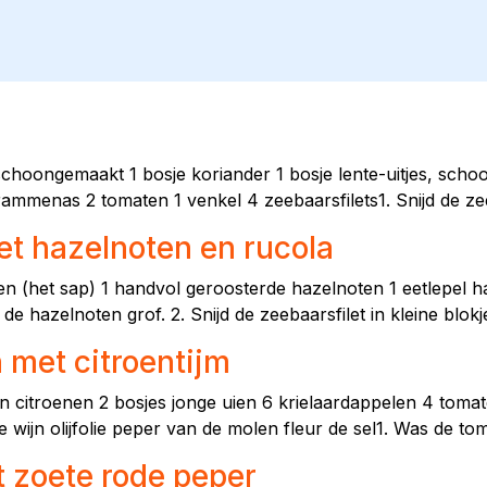
schoongemaakt 1 bosje koriander 1 bosje lente-uitjes, schoo
ammenas 2 tomaten 1 venkel 4 zeebaarsfilets1. Snijd de zee
et hazelnoten en rucola
roen (het sap) 1 handvol geroosterde hazelnoten 1 eetlepel h
e hazelnoten grof. 2. Snijd de zeebaarsfilet in kleine blokje
 met citroentijm
citroenen 2 bosjes jonge uien 6 krielaardappelen 4 toma
te wijn olijfolie peper van de molen fleur de sel1. Was de tom
 zoete rode peper