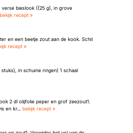
 verse bieslook ((25 g), in grove
bekijk recept »
er en een beetje zout aan de kook. Schil
kijk recept »
3 stuks), in schuine ringen) 1 schaal
ook 2 dl olijfolie peper en grof zeezout1.
s en kr...
bekijk recept »
eper en zout1. Verwijder het vel van de