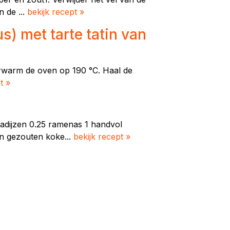
n de ...
bekijk recept »
) met tarte tatin van
Verwarm de oven op 190 °C. Haal de
t »
 radijzen 0.25 ramenas 1 handvol
in gezouten koke...
bekijk recept »