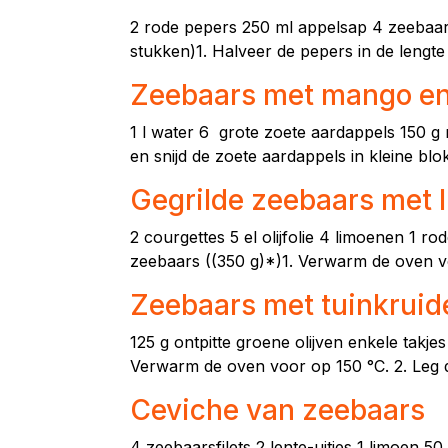
2 rode pepers 250 ml appelsap 4 zeebaarsfi
stukken)1. Halveer de pepers in de lengte 
Zeebaars met mango en
1 l water 6 grote zoete aardappels 150 g
en snijd de zoete aardappels in kleine blo
Gegrilde zeebaars met 
2 courgettes 5 el olijfolie 4 limoenen 1 ro
zeebaars ((350 g)*)1. Verwarm de oven voo
Zeebaars met tuinkruid
125 g ontpitte groene olijven enkele takjes
Verwarm de oven voor op 150 °C. 2. Leg d
Ceviche van zeebaars
4 zeebaarsfilets 2 lente-uitjes 1 limoen 50