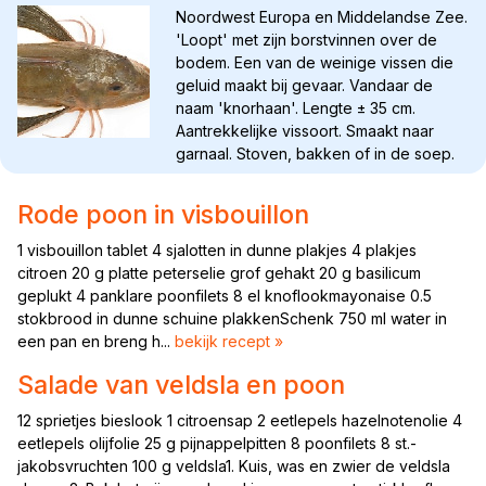
Noordwest Europa en Middelandse Zee.
'Loopt' met zijn borstvinnen over de
bodem. Een van de weinige vissen die
geluid maakt bij gevaar. Vandaar de
naam 'knorhaan'. Lengte ± 35 cm.
Aantrekkelijke vissoort. Smaakt naar
garnaal. Stoven, bakken of in de soep.
Rode poon in visbouillon
1 visbouillon tablet 4 sjalotten in dunne plakjes 4 plakjes
citroen 20 g platte peterselie grof gehakt 20 g basilicum
geplukt 4 panklare poonfilets 8 el knoflookmayonaise 0.5
stokbrood in dunne schuine plakkenSchenk 750 ml water in
een pan en breng h...
bekijk recept »
Salade van veldsla en poon
12 sprietjes bieslook 1 citroensap 2 eetlepels hazelnotenolie 4
eetlepels olijfolie 25 g pijnappelpitten 8 poonfilets 8 st.-
jakobsvruchten 100 g veldsla1. Kuis, was en zwier de veldsla