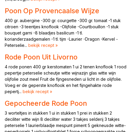
Poon Op Provencaalse Wijze
400 gr. aubergine -300 gr. courgette -300 gr. tomaat -1 stuk
citroen -3 teentjes knoflook -Olijfolie -Courtbouillon -1 stuk
bouquet garni -8 blaadjes basilicum -1 tl.
korianderzaadgemalen -1 tl. tijm -Laurier -Dragon -Kervel -
Peterselie...
bekijk recept »
Rode Poon Uit Livorno
4 rode ponen 400 gr kerstomaten 1 ui 2 tenen knoflook 1 rood
pepertje peterselie scheutje witte wijnazijn glas witte wijn
olijfolie zout meel Fruit de fijngesneden ui licht in de olijfolie.
Voeg er de geperste knoflook en het fijngehakte rode
pepertj...
bekijk recept »
Gepocheerde Rode Poon
3 worteltjes in stukken 1 ui in stukken 1 prei in stukken 2
deciliter witte wijn 8 deciliter water 3 takjes selderij 3 takjes
peterselie 1 laurierblaadje mespunt piment 5 gekneusde witte-
peperkorrels 1 visbouillontablet 1 forse schoongemaakte rode