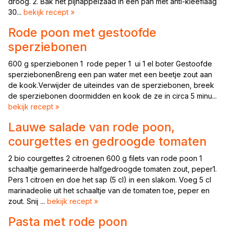
droog. 2. Bak het pijnappelzaad in een pan met anti-kleeflaag
30...
bekijk recept »
Rode poon met gestoofde
sperziebonen
600 g sperziebonen 1 rode peper 1 ui 1 el boter Gestoofde
sperziebonenBreng een pan water met een beetje zout aan
de kook.Verwijder de uiteindes van de sperziebonen, breek
de sperziebonen doormidden en kook de ze in circa 5 minu...
bekijk recept »
Lauwe salade van rode poon,
courgettes en gedroogde tomaten
2 bio courgettes 2 citroenen 600 g filets van rode poon 1
schaaltje gemarineerde halfgedroogde tomaten zout, peper1.
Pers 1 citroen en doe het sap (5 cl) in een slakom. Voeg 5 cl
marinadeolie uit het schaaltje van de tomaten toe, peper en
zout. Snij ...
bekijk recept »
Pasta met rode poon