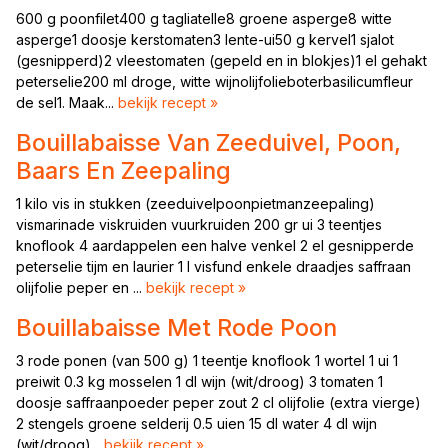
600 g poonfilet400 g tagliatelle8 groene asperge8 witte
asperge1 doosje kerstomaten3 lente-ui50 g kervel1 sjalot
(gesnipperd)2 vleestomaten (gepeld en in blokjes)1 el gehakt
peterselie200 ml droge, witte wijnolijfolieboterbasilicumfleur
de sel1. Maak...
bekijk recept »
Bouillabaisse Van Zeeduivel, Poon,
Baars En Zeepaling
1 kilo vis in stukken (zeeduivelpoonpietmanzeepaling)
vismarinade viskruiden vuurkruiden 200 gr ui 3 teentjes
knoflook 4 aardappelen een halve venkel 2 el gesnipperde
peterselie tijm en laurier 1 l visfund enkele draadjes saffraan
olijfolie peper en ...
bekijk recept »
Bouillabaisse Met Rode Poon
3 rode ponen (van 500 g) 1 teentje knoflook 1 wortel 1 ui 1
preiwit 0.3 kg mosselen 1 dl wijn (wit/droog) 3 tomaten 1
doosje saffraanpoeder peper zout 2 cl olijfolie (extra vierge)
2 stengels groene selderij 0.5 uien 15 dl water 4 dl wijn
(wit/droog)...
bekijk recept »