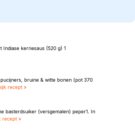
t Indiase kerriesaus (520 g) 1
ucijners, bruine & witte bonen (pot 370
ijk recept »
ine basterdsuiker (versgemalen) peper1. In
k recept »