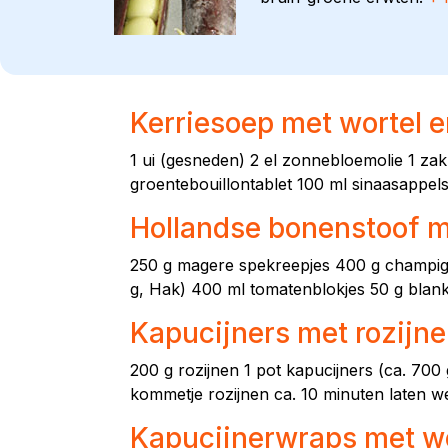
Kerriesoep met wortel e
1 ui (gesneden) 2 el zonnebloemolie 1 zak 
groentebouillontablet 100 ml sinaasappelsa
Hollandse bonenstoof me
250 g magere spekreepjes 400 g champign
g, Hak) 400 ml tomatenblokjes 50 g blanke
Kapucijners met rozijn
200 g rozijnen 1 pot kapucijners (ca. 700
kommetje rozijnen ca. 10 minuten laten we
Kapucijnerwraps met w