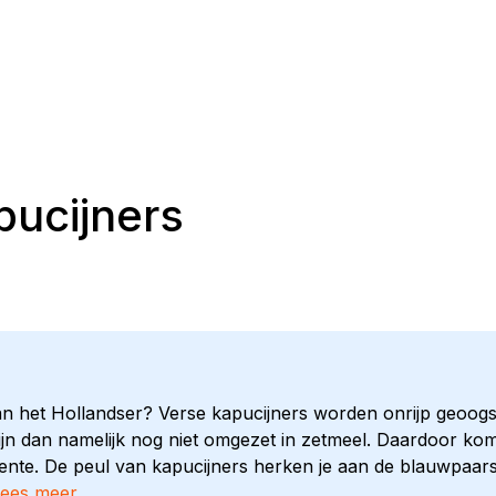
pucijners
an het Hollandser? Verse kapucijners worden onrijp geoog
zijn dan namelijk nog niet omgezet in zetmeel. Daardoor k
nte. De peul van kapucijners herken je aan de blauwpaarse 
lees meer