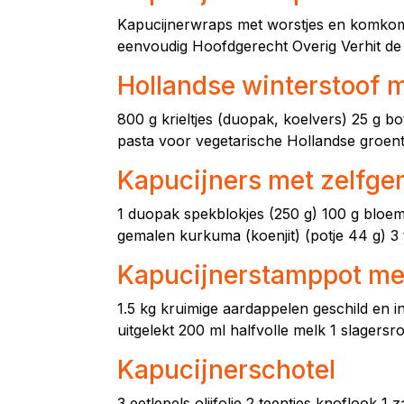
Kapucijnerwraps met worstjes en komkomm
eenvoudig Hoofdgerecht Overig Verhit de
Hollandse winterstoof 
800 g krieltjes (duopak, koelvers) 25 g bo
pasta voor vegetarische Hollandse groent
Kapucijners met zelfgem
1 duopak spekblokjes (250 g) 100 g bloemko
gemalen kurkuma (koenjit) (potje 44 g) 3 t
Kapucijnerstamppot me
1.5 kg kruimige aardappelen geschild en i
uitgelekt 200 ml halfvolle melk 1 slagersro
Kapucijnerschotel
3 eetlepels olijfolie 2 teentjes knoflook 1