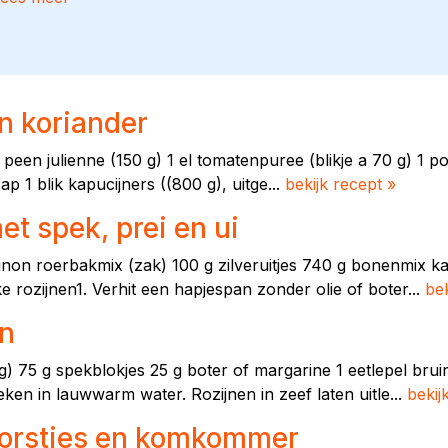
n koriander
peen julienne (150 g) 1 el tomatenpuree (blikje a 70 g) 1 po
p 1 blik kapucijners ((800 g), uitge...
bekijk recept »
t spek, prei en ui
on roerbakmix (zak) 100 g zilveruitjes 740 g bonenmix kap
 rozijnen1. Verhit een hapjespan zonder olie of boter...
bek
en
 g) 75 g spekblokjes 25 g boter of margarine 1 eetlepel bru
ken in lauwwarm water. Rozijnen in zeef laten uitle...
bekij
orstjes en komkommer