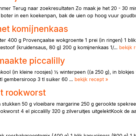
er Terug naar zoekresultaten Zo maak je het 20 - 30 min 
 boter in een koekenpan, bak de uien op hoog vuur goudbr
met komijnenkaas
ter 400 g Provençaalse wokgroente 1 prei (in ringen) 1 blik 
estoof (kruidensaus, 80 g) 200 g komijnenkaas 1/...
bekijk 
aakte piccalilly
ol (in kleine roosjes) ½ winterpeen ((a 250 g), in blokjes v
l gembersiroop 3 tl suiker 60 ...
bekijk recept »
t rookworst
n stukken 50 g vloeibare margarine 250 g gerookte spekreep
okworst 4 el piccalilly 320 g zilveruitjes uitgelektKook de a
 zak roerbakgroentemix (400 g) 1 blik kapucijners (800 g) 1 b