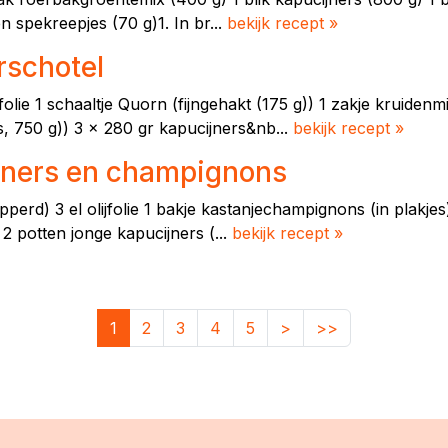
 spekreepjes (70 g)1. In br...
bekijk recept »
rschotel
jfolie 1 schaaltje Quorn (fijngehakt (175 g)) 1 zakje kruiden
s, 750 g)) 3 x 280 gr kapucijners&nb...
bekijk recept »
jners en champignons
perd) 3 el olijfolie 1 bakje kastanjechampignons (in plakjes
 2 potten jonge kapucijners (...
bekijk recept »
1
2
3
4
5
>
>>