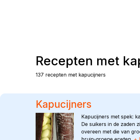
Recepten met
ka
137 recepten met kapucijners
Kapucijners
Kapucijners met spek: k
De suikers in de zaden 
overeen met die van groe
bruin-groene erwten.
+ 