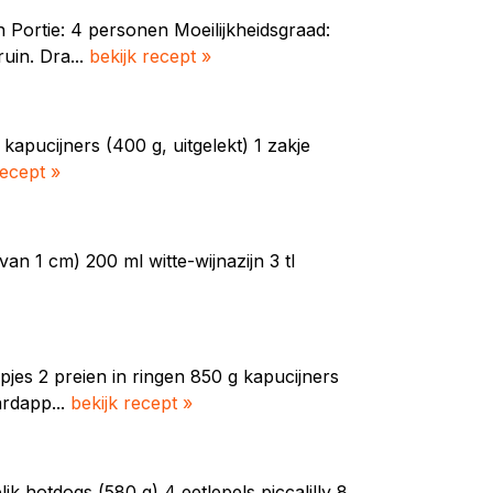
Portie: 4 personen Moeilijkheidsgraad:
uin. Dra...
bekijk recept »
kapucijners (400 g, uitgelekt) 1 zakje
recept »
an 1 cm) 200 ml witte-wijnazijn 3 tl
jes 2 preien in ringen 850 g kapucijners
ardapp...
bekijk recept »
lik hotdogs (580 g) 4 eetlepels piccalilly 8