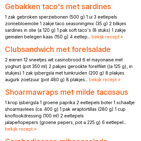
Gebakken taco's met sardines
1 zak gebroken sperziebonen (500 g) 1 ui 3 eetlepels
zonnebloemolie 1 zakje taco seasoningmix (35 g) 2 blikjes
sardines in olie (a 120 g) 1 pak soft taco's (8 stuks) 1 zakje
gemalen belegen kaas (150 g) 4 eetlep...
bekijk recept »
Clubsandwich met forelsalade
2 eieren 12 sneetjes wit casinobrood 6 el mayonaise met
yoghurt (pot 350 ml) 2 pakjes gerookte forelfilet ((a 125 g), in
stukjes) 1 zak ijsbergsla met tuinkruiden (200 g) 8 plakjes
augurk zoetzuur (pot 480 g) 8 plakjes...
bekijk recept »
Shoarmawraps met milde tacosaus
1 krop ijsbergsla 1 groene paprika 2 eetlepels boter 1 schaaltje
shoarmavlees (ca. 400 g) 1 pak wraptortillas (280 g) 1 cup
knoflookdressing (100 ml) 2 eetlepels
jalapeñopepers (groene pepers, pot a 225 g) 6 eetlepel...
bekijk recept »