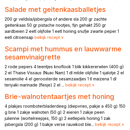
Salade met geitenkaasballetjes
200 gr veldsla/ijsbergsla of andere sla 200 gr zachte
geitenkaas 50 gr pistache nootjes, fijn gehakt 250 gr
aardbeien 2 eetl olijfolie 1 eetl honing snufje zwarte peper 1
eetl citroensap
bekijk recept »
Scampi met hummus en lauwwarme
sesamvinaigrette
2 rode pepers 4 teentjes knoflook 1 blik kikkererwten (400 g)
2 el Thaise Vissaus (Nuac Nam) 1 dl milde olijfolie 1 sjalotje 2 el
sesamolie 4 el geroosterde sesamzaadjes 1 tl maizena 1 dl
teriyaki marinade (flesje) 2 el ...
bekijk recept »
Brie-walnotentaartjes met honing
4 plakjes roomboterbladerdeeg (diepvries, pakje a 450 g) 150
g brie 1 zakje walnoten (50 g) 2 eieren 1 zakje peen
julienne (wortelreepjes, 150 g) 2 eetlepels honing 1 zak
ijsbergsla (200 g) 1 bakje verse rauwkost ble...
bekijk recept »