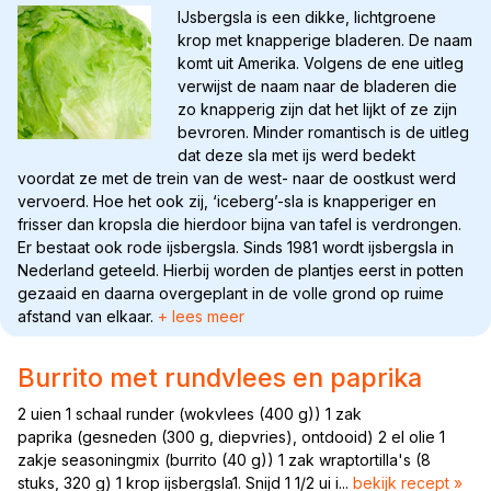
IJsbergsla is een dikke, lichtgroene
krop met knapperige bladeren. De naam
komt uit Amerika. Volgens de ene uitleg
verwijst de naam naar de bladeren die
zo knapperig zijn dat het lijkt of ze zijn
bevroren. Minder romantisch is de uitleg
dat deze sla met ijs werd bedekt
voordat ze met de trein van de west- naar de oostkust werd
vervoerd. Hoe het ook zij, ‘iceberg’-sla is knapperiger en
frisser dan kropsla die hierdoor bijna van tafel is verdrongen.
Er bestaat ook rode ijsbergsla. Sinds 1981 wordt ijsbergsla in
Nederland geteeld. Hierbij worden de plantjes eerst in potten
gezaaid en daarna overgeplant in de volle grond op ruime
afstand van elkaar.
+ lees meer
Burrito met rundvlees en paprika
2 uien 1 schaal runder (wokvlees (400 g)) 1 zak
paprika (gesneden (300 g, diepvries), ontdooid) 2 el olie 1
zakje seasoningmix (burrito (40 g)) 1 zak wraptortilla's (8
stuks, 320 g) 1 krop ijsbergsla1. Snijd 1 1/2 ui i...
bekijk recept »