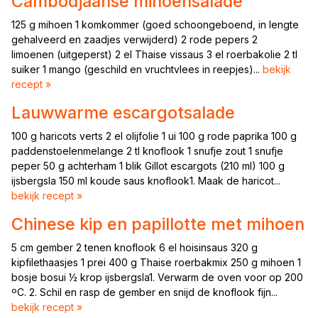
Cambodjaanse mihoensalade
125 g mihoen 1 komkommer (goed schoongeboend, in lengte
gehalveerd en zaadjes verwijderd) 2 rode pepers 2
limoenen (uitgeperst) 2 el Thaise vissaus 3 el roerbakolie 2 tl
suiker 1 mango (geschild en vruchtvlees in reepjes)...
bekijk
recept »
Lauwwarme escargotsalade
100 g haricots verts 2 el olijfolie 1 ui 100 g rode paprika 100 g
paddenstoelenmelange 2 tl knoflook 1 snufje zout 1 snufje
peper 50 g achterham 1 blik Gillot escargots (210 ml) 100 g
ijsbergsla 150 ml koude saus knoflook1. Maak de haricot...
bekijk recept »
Chinese kip en papillotte met mihoen
5 cm gember 2 tenen knoflook 6 el hoisinsaus 320 g
kipfilethaasjes 1 prei 400 g Thaise roerbakmix 250 g mihoen 1
bosje bosui ½ krop ijsbergsla1. Verwarm de oven voor op 200
ºC. 2. Schil en rasp de gember en snijd de knoflook fijn...
bekijk recept »