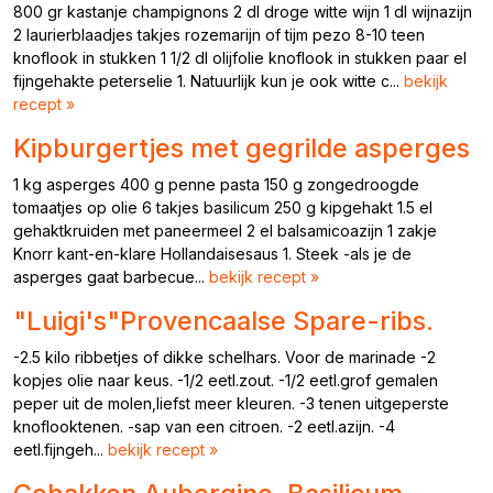
800 gr kastanje champignons 2 dl droge witte wijn 1 dl wijnazijn
2 laurierblaadjes takjes rozemarijn of tijm pezo 8-10 teen
knoflook in stukken 1 1/2 dl olijfolie knoflook in stukken paar el
fijngehakte peterselie 1. Natuurlijk kun je ook witte c...
bekijk
recept »
Kipburgertjes met gegrilde asperges
1 kg asperges 400 g penne pasta 150 g zongedroogde
tomaatjes op olie 6 takjes basilicum 250 g kipgehakt 1.5 el
gehaktkruiden met paneermeel 2 el balsamicoazijn 1 zakje
Knorr kant-en-klare Hollandaisesaus 1. Steek -als je de
asperges gaat barbecue...
bekijk recept »
"Luigi's"Provencaalse Spare-ribs.
-2.5 kilo ribbetjes of dikke schelhars. Voor de marinade -2
kopjes olie naar keus. -1/2 eetl.zout. -1/2 eetl.grof gemalen
peper uit de molen,liefst meer kleuren. -3 tenen uitgeperste
knoflooktenen. -sap van een citroen. -2 eetl.azijn. -4
eetl.fijngeh...
bekijk recept »