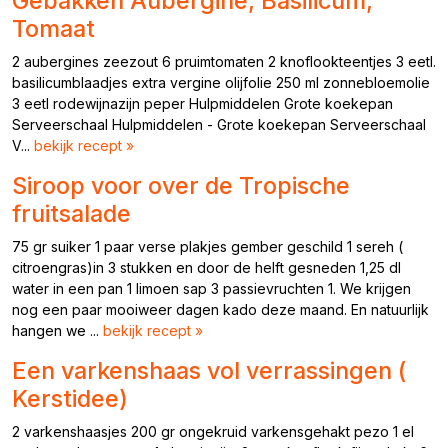
Gebakken Aubergine, Basilicum,
Tomaat
2 aubergines zeezout 6 pruimtomaten 2 knoflookteentjes 3 eetl.
basilicumblaadjes extra vergine olijfolie 250 ml zonnebloemolie
3 eetl rodewijnazijn peper Hulpmiddelen Grote koekepan
Serveerschaal Hulpmiddelen - Grote koekepan Serveerschaal
V...
bekijk recept »
Siroop voor over de Tropische
fruitsalade
75 gr suiker 1 paar verse plakjes gember geschild 1 sereh (
citroengras)in 3 stukken en door de helft gesneden 1,25 dl
water in een pan 1 limoen sap 3 passievruchten 1. We krijgen
nog een paar mooiweer dagen kado deze maand. En natuurlijk
hangen we ...
bekijk recept »
Een varkenshaas vol verrassingen (
Kerstidee)
2 varkenshaasjes 200 gr ongekruid varkensgehakt pezo 1 el