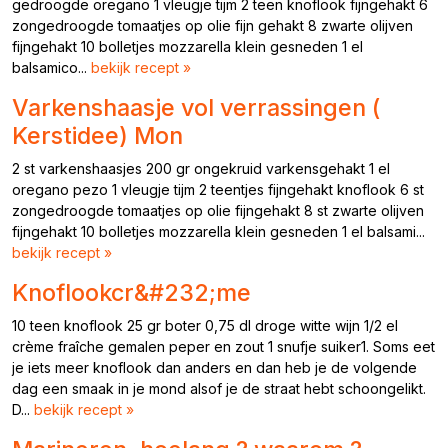
gedroogde oregano 1 vleugje tijm 2 teen knoflook fijngehakt 6
zongedroogde tomaatjes op olie fijn gehakt 8 zwarte olijven
fijngehakt 10 bolletjes mozzarella klein gesneden 1 el
balsamico...
bekijk recept »
Varkenshaasje vol verrassingen (
Kerstidee) Mon
2 st varkenshaasjes 200 gr ongekruid varkensgehakt 1 el
oregano pezo 1 vleugje tijm 2 teentjes fijngehakt knoflook 6 st
zongedroogde tomaatjes op olie fijngehakt 8 st zwarte olijven
fijngehakt 10 bolletjes mozzarella klein gesneden 1 el balsami...
bekijk recept »
Knoflookcr&#232;me
10 teen knoflook 25 gr boter 0,75 dl droge witte wijn 1/2 el
crème fraîche gemalen peper en zout 1 snufje suiker1. Soms eet
je iets meer knoflook dan anders en dan heb je de volgende
dag een smaak in je mond alsof je de straat hebt schoongelikt.
D...
bekijk recept »