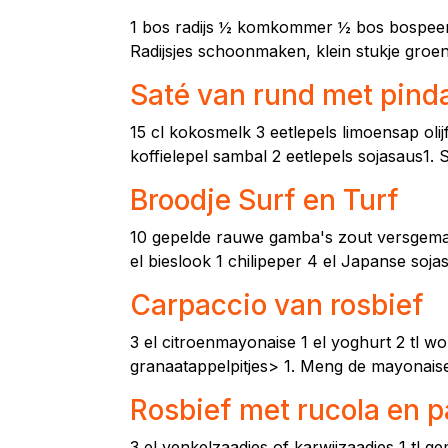
1 bos radijs ½ komkommer ½ bos bospeen 2
Radijsjes schoonmaken, klein stukje gro
Saté van rund met pind
15 cl kokosmelk 3 eetlepels limoensap oli
koffielepel sambal 2 eetlepels sojasaus1. S
Broodje Surf en Turf
10 gepelde rauwe gamba's zout versgemale
el bieslook 1 chilipeper 4 el Japanse sojasa
Carpaccio van rosbief
3 el citroenmayonaise 1 el yoghurt 2 tl w
granaatappelpitjes> 1. Meng de mayonaise
Rosbief met rucola en 
3 el venkelzaadjes of karwijzaadjes 1 tl ge