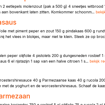
 eetlepels molenzout (pak a 500 g) 4 sneetjes witbrood 10
en aan bovenkant laten zitten. Komkommer schoonm...
bekij
asaus
jfolie met piment peper en zout 150 g pindakaas 600 g rund
nij het vlees in blokjes, maar niet te klein. Steek ze op broc
n peper olijfolie 4 pistolets 200 g dungesneden rosbief 1 
us 6 el rijstazijn 1 sap van een halve citroen 1 s...
bekijk r
orcestershiresauce 40 g Parmezaanse kaas 40 g rucola 200 g
 met de yoghurt en de worcestershiresaus. Schaaf de kaas
parmezaan
malen koriander 750 g rosbief 5 el olijfolie 75 g rucola 2 el 