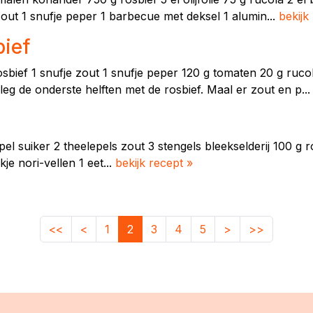
out 1 snufje peper 1 barbecue met deksel 1 alumin...
bekijk
bief
 rosbief 1 snufje zout 1 snufje peper 120 g tomaten 20 g ruc
leg de onderste helften met de rosbief. Maal er zout en p..
etlepel suiker 2 theelepels zout 3 stengels bleekselderij 100 
je nori-vellen 1 eet...
bekijk recept »
<<
<
1
2
3
4
5
>
>>