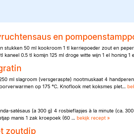
dvruchtensaus en pompoenstampp
stukken 50 ml kookroom 1 tl kerriepoeder zout en peper ca. 
 tl kaneel 0.5 tl komijn 125 ml droge witte wijn 1 el honing 1 e
ratin
k 250 ml slagroom (versgeraspte) nootmuskaat 4 handperen 
voorverwarmen op 175 °C. Knoflook met koksmes plet...
bek
nda-satésaus (a 300 g) 4 rosbieflapjes à la minute (ca. 300
etjap manis 1 zak kroepoek (60 ...
bekijk recept »
t zoutdip