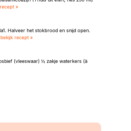
 recept »
ola1. Halveer het stokbrood en snijd open.
.
bekijk recept »
g rosbief (vleeswaar) ½ zakje waterkers (à