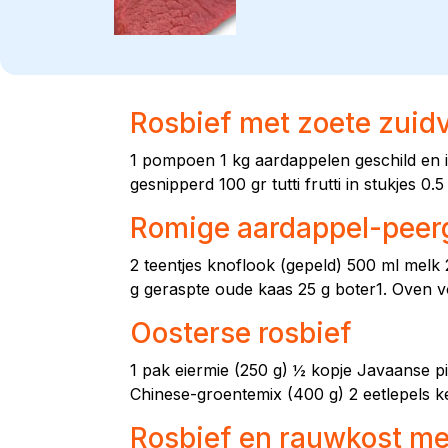
Rosbief met zoete zui
1 pompoen 1 kg aardappelen geschild en in 
gesnipperd 100 gr tutti frutti in stukjes 0.5
Romige aardappel-peerg
2 teentjes knoflook (gepeld) 500 ml mel
g geraspte oude kaas 25 g boter1. Oven 
Oosterse rosbief
1 pak eiermie (250 g) ½ kopje Javaanse pi
Chinese-groentemix (400 g) 2 eetlepels k
Rosbief en rauwkost me