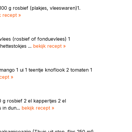
0 g rosbief (plakjes, vleeswaren)1.
k recept »
vlees (rosbief of fonduevlees) 1
hettestokjes ...
bekijk recept »
mango 1 ui 1 teentje knoflook 2 tomaten 1
ecept »
 rosbief 2 el kappertjes 2 el
 in dun...
bekijk recept »
balsamicoazijn (Thuis uit eten, fles 250 ml)