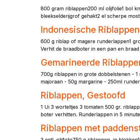
800 gram riblappen200 ml olijfolie1 bol k
bleekselderijgrof gehakt2 el scherpe moste
Indonesische Riblappen
600 g riblap of magere runderlappen1 grot
Verhit de braadboter in een pan en braad 
Gemarineerde Riblappen
700g riblappen in grote dobbelstenen - 1 sj
majoraan - 50g margarine - 250ml runder
Riblappen, Gestoofd
1 Ui 3 worteltjes 3 tomaten 500 gr. riblapp
boter verhitten. Runderlappen in 5 minute
Riblappen met paddenst
3 eetl. olijfolie750 g riblappen, in blokk