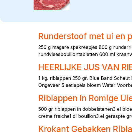
Runderstoof met ui en p
250 g magere spekreepjes 800 g runderrib
rundvleesbouillontabletten 600 ml kraanw
HEERLIJKE JUS VAN R
1 kg. riblappen 250 gr. Blue Band Scheu
Ongeveer 5 eetlepels bloem Water Voorber
Riblappen In Romige Ui
500 gr riblappen in dobbelstenen3 el blo
creme fraiche1 dl bouillon3 el geraspte 
Krokant Gebakken Ribla