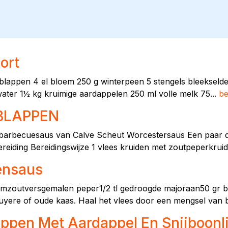
ort
lappen 4 el bloem 250 g winterpeen 5 stengels bleekselder
ater 1½ kg kruimige aardappelen 250 ml volle melk 75...
be
IBLAPPEN
t barbecuesaus van Calve Scheut Worcestersaus Een paar dr
eiding Bereidingswijze 1 vlees kruiden met zoutpeperkrui
ensaus
emzoutversgemalen peper1/2 tl gedroogde majoraan50 gr bo
gruyere of oude kaas. Haal het vlees door een mengsel van 
ppen Met Aardappel En Snijboonl