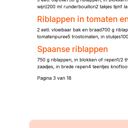
wijn)200 ml runderbouillon2 takjes tijm1
Riblappen in tomaten e
2 eetl. vloeibaar bak en braad700 g ribla
tomatenpuree5 trostomaten, in stukjes100 
Spaanse riblappen
750 g riblappen, in blokken of repen1/2 th
zaadjes, in brede repen4 teentjes knoflook
Pagina 3 van 18