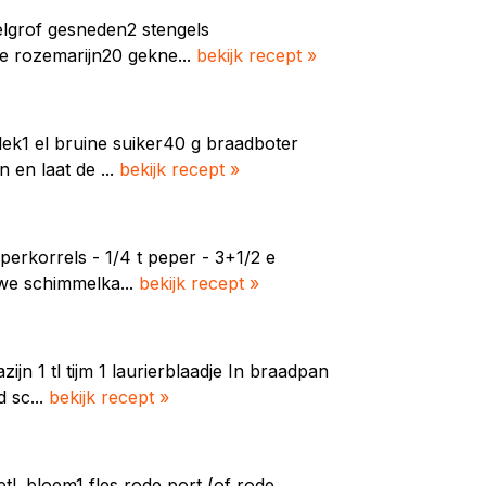
telgrof gesneden2 stengels
kje rozemarijn20 gekne...
bekijk recept »
elek1 el bruine suiker40 g braadboter
 en laat de ...
bekijk recept »
eperkorrels - 1/4 t peper - 3+1/2 e
uwe schimmelka...
bekijk recept »
ijn 1 tl tijm 1 laurierblaadje In braadpan
 sc...
bekijk recept »
etl. bloem1 fles rode port (of rode