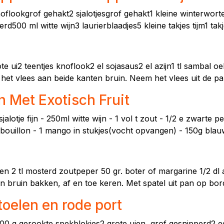
noflookgrof gehakt2 sjalotjesgrof gehakt1 kleine winterwor
rd500 ml witte wijn3 laurierblaadjes5 kleine takjes tijm1 ta
e ui2 teentjes knoflook2 el sojasaus2 el azijn1 tl sambal o
het vlees aan beide kanten bruin. Neem het vlees uit de pan
 Met Exotisch Fruit
alotje fijn - 250ml witte wijn - 1 vol t zout - 1/2 e zwarte p
bouillon - 1 mango in stukjes(vocht opvangen) - 150g bla
en 2 tl mosterd zoutpeper 50 gr. boter of margarine 1/2 dl az
n bruin bakken, af en toe keren. Met spatel uit pan op bord
oelen en rode port
en100 g gerookte spekblokjes2 grote uien, grof gesnipperd2 e