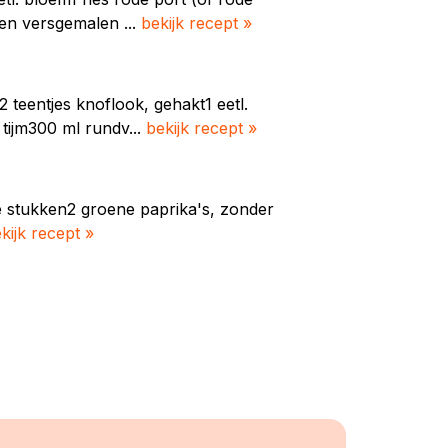
en versgemalen ...
bekijk recept »
 teentjes knoflook, gehakt1 eetl.
 tijm300 ml rundv...
bekijk recept »
ove stukken2 groene paprika's, zonder
kijk recept »