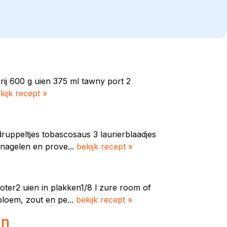
ij 600 g uien 375 ml tawny port 2
kijk recept »
uppeltjes tobascosaus 3 laurierblaadjes
dnagelen en prove...
bekijk recept »
ter2 uien in plakken1/8 l zure room of
bloem, zout en pe...
bekijk recept »
in