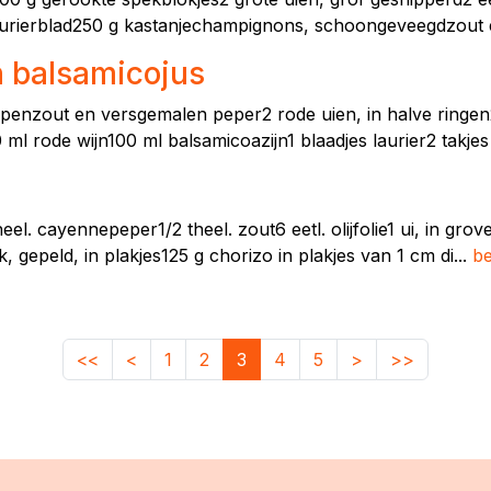
 laurierblad250 g kastanjechampignons, schoongeveegdzout 
n balsamicojus
ppenzout en versgemalen peper2 rode uien, in halve ringen2
ml rode wijn100 ml balsamicoazijn1 blaadjes laurier2 takjes
eel. cayennepeper1/2 theel. zout6 eetl. olijfolie1 ui, in gr
, gepeld, in plakjes125 g chorizo in plakjes van 1 cm di...
be
<<
<
1
2
3
4
5
>
>>