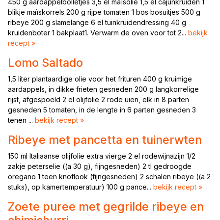
450 g aardappelbolletjes 3,5 el maïsolie 1,5 el cajunkruiden 1
blikje maïskorrels 200 g rijpe tomaten 1 bos bosuitjes 500 g
ribeye 200 g slamelange 6 el tuinkruidendressing 40 g
kruidenboter 1 bakplaat1. Verwarm de oven voor tot 2...
bekijk
recept »
Lomo Saltado
1,5 liter plantaardige olie voor het frituren 400 g kruimige
aardappels, in dikke frieten gesneden 200 g langkorrelige
rijst, afgespoeld 2 el olijfolie 2 rode uien, elk in 8 parten
gesneden 5 tomaten, in de lengte in 6 parten gesneden 3
tenen ...
bekijk recept »
Ribeye met pancetta en tuinerwten
150 ml Italiaanse olijfolie extra vierge 2 el rodewijnazijn 1/2
zakje peterselie ((a 30 g), fijngesneden) 2 tl gedroogde
oregano 1 teen knoflook (fijngesneden) 2 schalen ribeye ((a 2
stuks), op kamertemperatuur) 100 g pance...
bekijk recept »
Zoete puree met gegrilde ribeye en