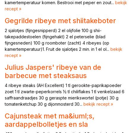
kamertemperatuur komen. Bestrooi met peper en zout...
bekijk
recept »
Gegrilde ribeye met shiitakeboter
2 sjalotjes (fijngesnipperd) 2 el olijfolie 100 g shii-
takepaddestoelen (fijngehakt) 2 el peterselie (blad
fijngesneden) 100 g roomboter (zacht) 4 ribeyes (op
kamertemperatuur)1. Fruit de sjalotjes 2 min. in 1 el ol...
bekijk
recept »
Julius Jaspers' ribeye van de
barbecue met steaksaus
4 ribeye steaks (AH Excellent) 1 tl gerookte-paprikapoeder
zoet 1 tl zwarte-peperkorrels ½ tl chiliflakes 1 tl venkelzaad 6
saffraandraadjes 30 g geraspte mierikswortel (potje) 30 g
tomatenketchup 30 g dijonmosterd 30...
bekijk recept »
Cajunsteak met ma&iuml;s,
aardappelbolletjes en sla