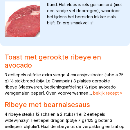
Rund: Het vlees is iets gemarmerd (met
een randje vet doorregen), waardoor
het tijdens het bereiden lekker mals
blijft. En erg smaakvol is!
Toast met gerookte ribeye en
avocado
3 eetlepels olijfolie extra vierge 4 cm ansjovisboter (tube a 25
g) ⅓ stokbrood (bijv. Le Champain) 8 plakjes gerookte
ribeye (vleeswaren, bedieningsafdeling) ½ rijpe avocado
versgemalen peper1. Oven voorverwarmen ...
bekijk recept »
Ribeye met bearnaisesaus
4 ribeye steaks (2 schalen a 2 stuks) 1 ei 2 eetlepels
wittewijnazijn 1 eetlepel dragon (potje 7 g) 125 g boter 3
eetlepels olijfolie1. Haal de ribeye uit de verpakking en laat op