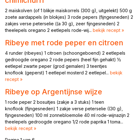
chimichurri
2 maïskolven (of 1 blikje maïskorrels (300 g), uitgelekt) 500 g
zoete aardappels (in blokjes) 3 rode pepers (fijngesneden) 2
zakjes verse peterselie ((a 30 g), zeer fijngesneden) 2
theelepels oregano 2 eetlepels rode-wij...
bekijk recept »
Ribeye met rode peper en citroen
4 runder (ribeyes) 1 citroen (schoongeboend) 2 eetlepels
gedroogde oregano 2 rode pepers (heel fijn gehakt) ½
eetlepel zwarte peper (grod gemalen) 3 teentjes
knoflook (geperst) 1 eetlepel mosterd 2 eetlepel...
bekijk
recept »
Ribeye op Argentijnse wijze
1 rode peper 2 bosuitjes (zakje a 3 stuks) 1 teen
knoflook (fijngesneden) 1 zakje verse peterselie ((30 g),
fijngesneden) 100 ml zonnebloemolie 40 ml rode-wijnazijn 2
theelepels gedroogde oregano 1/2 rode paprika 1 toma...
bekijk recept »
Pagina 1 van 6