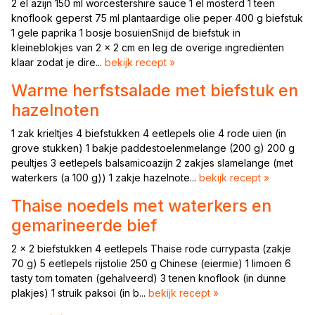
2 el azijn 150 ml worcestershire sauce 1 el mosterd 1 teen
knoflook geperst 75 ml plantaardige olie peper 400 g biefstuk
1 gele paprika 1 bosje bosuienSnijd de biefstuk in
kleineblokjes van 2 x 2 cm en leg de overige ingrediënten
klaar zodat je dire...
bekijk recept »
Warme herfstsalade met biefstuk en
hazelnoten
1 zak krieltjes 4 biefstukken 4 eetlepels olie 4 rode uien (in
grove stukken) 1 bakje paddestoelenmelange (200 g) 200 g
peultjes 3 eetlepels balsamicoazijn 2 zakjes slamelange (met
waterkers (a 100 g)) 1 zakje hazelnote...
bekijk recept »
Thaise noedels met waterkers en
gemarineerde bief
2 x 2 biefstukken 4 eetlepels Thaise rode currypasta (zakje
70 g) 5 eetlepels rijstolie 250 g Chinese (eiermie) 1 limoen 6
tasty tom tomaten (gehalveerd) 3 tenen knoflook (in dunne
plakjes) 1 struik paksoi (in b...
bekijk recept »