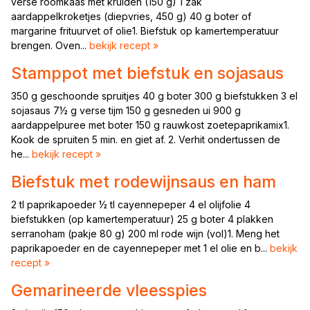
verse roomkaas met kruiden (150 g) 1 zak
aardappelkroketjes (diepvries, 450 g) 40 g boter of
margarine frituurvet of olie1. Biefstuk op kamertemperatuur
brengen. Oven...
bekijk recept »
Stamppot met biefstuk en sojasaus
350 g geschoonde spruitjes 40 g boter 300 g biefstukken 3 el
sojasaus 7½ g verse tijm 150 g gesneden ui 900 g
aardappelpuree met boter 150 g rauwkost zoetepaprikamix1.
Kook de spruiten 5 min. en giet af. 2. Verhit ondertussen de
he...
bekijk recept »
Biefstuk met rodewijnsaus en ham
2 tl paprikapoeder ½ tl cayennepeper 4 el olijfolie 4
biefstukken (op kamertemperatuur) 25 g boter 4 plakken
serranoham (pakje 80 g) 200 ml rode wijn (vol)1. Meng het
paprikapoeder en de cayennepeper met 1 el olie en b...
bekijk
recept »
Gemarineerde vleesspies