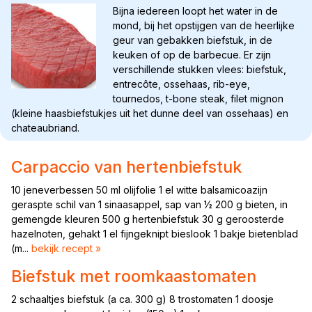
Bijna iedereen loopt het water in de
mond, bij het opstijgen van de heerlijke
geur van gebakken biefstuk, in de
keuken of op de barbecue. Er zijn
verschillende stukken vlees: biefstuk,
entrecôte, ossehaas, rib-eye,
tournedos, t-bone steak, filet mignon
(kleine haasbiefstukjes uit het dunne deel van ossehaas) en
chateaubriand.
Carpaccio van hertenbiefstuk
10 jeneverbessen 50 ml olijfolie 1 el witte balsamicoazijn
geraspte schil van 1 sinaasappel, sap van ½ 200 g bieten, in
gemengde kleuren 500 g hertenbiefstuk 30 g geroosterde
hazelnoten, gehakt 1 el fijngeknipt bieslook 1 bakje bietenblad
(m...
bekijk recept »
Biefstuk met roomkaastomaten
2 schaaltjes biefstuk (a ca. 300 g) 8 trostomaten 1 doosje