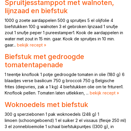
Spruitjesstamppot met walnoten,
lijnzaad en biefstuk
1000 g zoete aardappelen 500 g spruitjes 5 el olijfolie 4
biefstukken 100 g walnoten 3 el gebroken lijnzaad 1 snufje
zout 1 snufje peper 1 pureestamper1. Kook de aardappelen in
water met zout in 15 min. gaar. Kook de spruitjes in 10 min.
gaar...
bekijk recept »
Biefstuk met gedroogde
tomatentapenade
1 teentje knoflook 1 potje gedroogde tomaten in olie (180 g) 6
blaadjes verse basilicum 750 g broccoli 750 g Belgische
frites (diepvries, zak a 1 kg) 4 biefstukken olie om te frituren1.
Knoflook pellen. Tomaten laten uitlekken, ...
bekijk recept »
Woknoedels met biefstuk
300 g sperziebonen 1 pak woknoedels (248 g) 1
limoen (schoongeboend) 1 el suiker 2 el vissaus (flesje 250 ml)
3 el zonnebloemolie 1 schaal biefstukpuntjes ((300 g), in