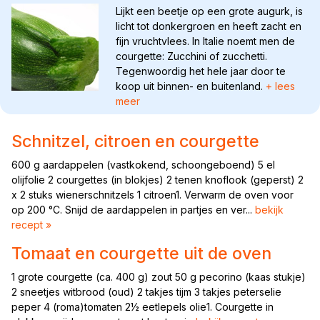
Lijkt een beetje op een grote augurk, is
licht tot donkergroen en heeft zacht en
fijn vruchtvlees. In Italie noemt men de
courgette: Zucchini of zucchetti.
Tegenwoordig het hele jaar door te
koop uit binnen- en buitenland.
+ lees
meer
Schnitzel, citroen en courgette
600 g aardappelen (vastkokend, schoongeboend) 5 el
olijfolie 2 courgettes (in blokjes) 2 tenen knoflook (geperst) 2
x 2 stuks wienerschnitzels 1 citroen1. Verwarm de oven voor
op 200 °C. Snijd de aardappelen in partjes en ver...
bekijk
recept »
Tomaat en courgette uit de oven
1 grote courgette (ca. 400 g) zout 50 g pecorino (kaas stukje)
2 sneetjes witbrood (oud) 2 takjes tijm 3 takjes peterselie
peper 4 (roma)tomaten 2½ eetlepels olie1. Courgette in