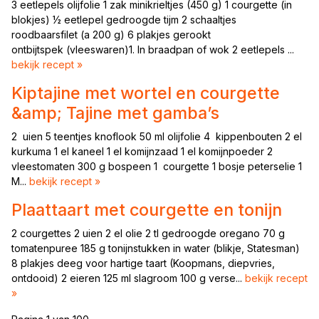
3 eetlepels olijfolie 1 zak minikrieltjes (450 g) 1 courgette (in
blokjes) ½ eetlepel gedroogde tijm 2 schaaltjes
roodbaarsfilet (a 200 g) 6 plakjes gerookt
ontbijtspek (vleeswaren)1. In braadpan of wok 2 eetlepels ...
bekijk recept »
Kiptajine met wortel en courgette
&amp; Tajine met gamba’s
2 uien 5 teentjes knoflook 50 ml olijfolie 4 kippenbouten 2 el
kurkuma 1 el kaneel 1 el komijnzaad 1 el komijnpoeder 2
vleestomaten 300 g bospeen 1 courgette 1 bosje peterselie 1
M...
bekijk recept »
Plaattaart met courgette en tonijn
2 courgettes 2 uien 2 el olie 2 tl gedroogde oregano 70 g
tomatenpuree 185 g tonijnstukken in water (blikje, Statesman)
8 plakjes deeg voor hartige taart (Koopmans, diepvries,
ontdooid) 2 eieren 125 ml slagroom 100 g verse...
bekijk recept
»