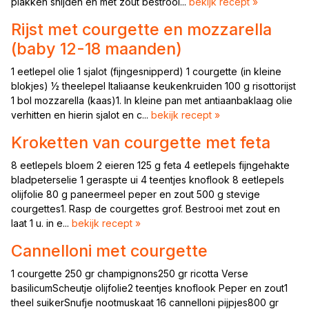
plakken snijden en met zout bestrooi...
bekijk recept »
Rijst met courgette en mozzarella
(baby 12-18 maanden)
1 eetlepel olie 1 sjalot (fijngesnipperd) 1 courgette (in kleine
blokjes) ½ theelepel Italiaanse keukenkruiden 100 g risottorijst
1 bol mozzarella (kaas)1. In kleine pan met antiaanbaklaag olie
verhitten en hierin sjalot en c...
bekijk recept »
Kroketten van courgette met feta
8 eetlepels bloem 2 eieren 125 g feta 4 eetlepels fijngehakte
bladpeterselie 1 geraspte ui 4 teentjes knoflook 8 eetlepels
olijfolie 80 g paneermeel peper en zout 500 g stevige
courgettes1. Rasp de courgettes grof. Bestrooi met zout en
laat 1 u. in e...
bekijk recept »
Cannelloni met courgette
1 courgette 250 gr champignons250 gr ricotta Verse
basilicumScheutje olijfolie2 teentjes knoflook Peper en zout1
theel suikerSnufje nootmuskaat 16 cannelloni pijpjes800 gr