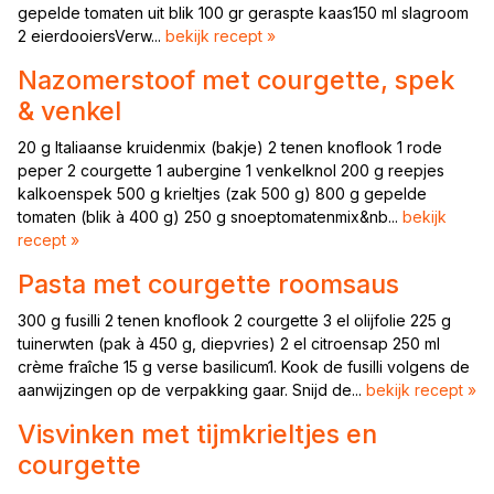
gepelde tomaten uit blik 100 gr geraspte kaas150 ml slagroom
2 eierdooiersVerw...
bekijk recept »
Nazomerstoof met courgette, spek
& venkel
20 g Italiaanse kruidenmix (bakje) 2 tenen knoflook 1 rode
peper 2 courgette 1 aubergine 1 venkelknol 200 g reepjes
kalkoenspek 500 g krieltjes (zak 500 g) 800 g gepelde
tomaten (blik à 400 g) 250 g snoeptomatenmix&nb...
bekijk
recept »
Pasta met courgette roomsaus
300 g fusilli 2 tenen knoflook 2 courgette 3 el olijfolie 225 g
tuinerwten (pak à 450 g, diepvries) 2 el citroensap 250 ml
crème fraîche 15 g verse basilicum1. Kook de fusilli volgens de
aanwijzingen op de verpakking gaar. Snijd de...
bekijk recept »
Visvinken met tijmkrieltjes en
courgette