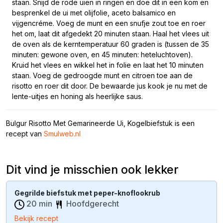
staan. Snijd de rode uien in ringen en doe dit in een kom en
besprenkel de ui met olijfolie, aceto balsamico en
vijgencréme. Voeg de munt en een snufje zout toe en roer
het om, laat dit afgedekt 20 minuten staan. Haal het vlees uit
de oven als de kerntemperatuur 60 graden is (tussen de 35
minuten: gewone oven, en 45 minuten: heteluchtoven).
Kruid het vlees en wikkel het in folie en laat het 10 minuten
staan. Voeg de gedroogde munt en citroen toe aan de
risotto en roer dit door. De bewaarde jus kook je nu met de
lente-uitjes en honing als heerlijke saus.
Bulgur Risotto Met Gemarineerde Ui, Kogelbiefstuk is een
recept van
Smulweb.nl
Dit vind je misschien ook lekker
Gegrilde biefstuk met peper-knoflookrub
20 min
Hoofdgerecht
Bekijk recept