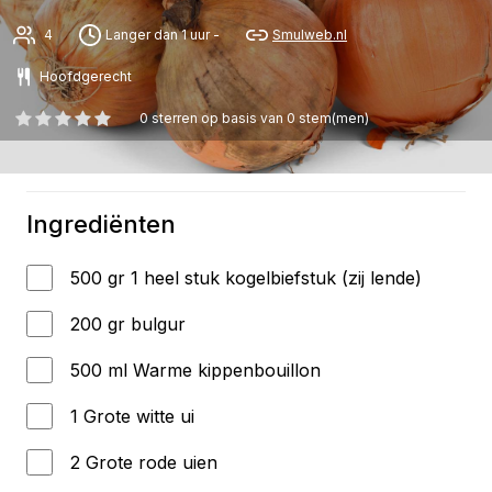
4
Langer dan 1 uur -
Smulweb.nl
Hoofdgerecht
0
sterren op basis van
0
stem(men)
Ingrediënten
500 gr 1 heel stuk kogelbiefstuk (zij lende)
200 gr bulgur
500 ml Warme kippenbouillon
1 Grote witte ui
2 Grote rode uien