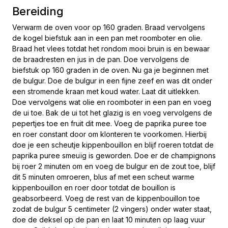
Bereiding
Verwarm de oven voor op 160 graden. Braad vervolgens
de kogel biefstuk aan in een pan met roomboter en olie.
Braad het vlees totdat het rondom mooi bruin is en bewaar
de braadresten en jus in de pan. Doe vervolgens de
biefstuk op 160 graden in de oven. Nu ga je beginnen met
de bulgur. Doe de bulgur in een fijne zeef en was dit onder
een stromende kraan met koud water. Laat dit uitlekken.
Doe vervolgens wat olie en roomboter in een pan en voeg
de ui toe. Bak de ui tot het glazig is en voeg vervolgens de
pepertjes toe en fruit dit mee. Voeg de paprika puree toe
en roer constant door om klonteren te voorkomen. Hierbij
doe je een scheutje kippenbouillon en blijf roeren totdat de
paprika puree smeuïg is geworden. Doe er de champignons
bij roer 2 minuten om en voeg de bulgur en de zout toe, blijf
dit 5 minuten omroeren, blus af met een scheut warme
kippenbouillon en roer door totdat de bouillon is
geabsorbeerd. Voeg de rest van de kippenbouillon toe
zodat de bulgur 5 centimeter (2 vingers) onder water staat,
doe de deksel op de pan en laat 10 minuten op laag vuur