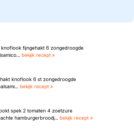
n knoflook fijngehakt 6 zongedroogde
lsamico...
bekijk recept »
gehakt knoflook 6 st zongedroogde
balsami...
bekijk recept »
rookt spek 2 tomaten 4 zoetzure
zachte hamburgerbroodj...
bekijk recept »