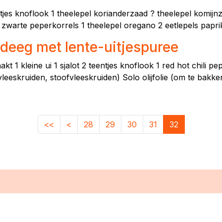
tjes knoflook 1 theelepel korianderzaad ? theelepel komij
 zwarte peperkorrels 1 theelepel oregano 2 eetlepels papri
rdeeg met lente-uitjespuree
 1 kleine ui 1 sjalot 2 teentjes knoflook 1 red hot chili pe
eeskruiden, stoofvleeskruiden) Solo olijfolie (om te bakke
<<
<
28
29
30
31
32