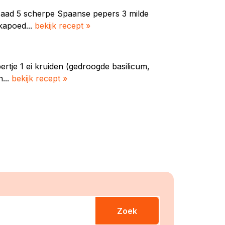
nzaad 5 scherpe Spaanse pepers 3 milde
kapoed...
bekijk recept »
pertje 1 ei kruiden (gedroogde basilicum,
n...
bekijk recept »
Zoek