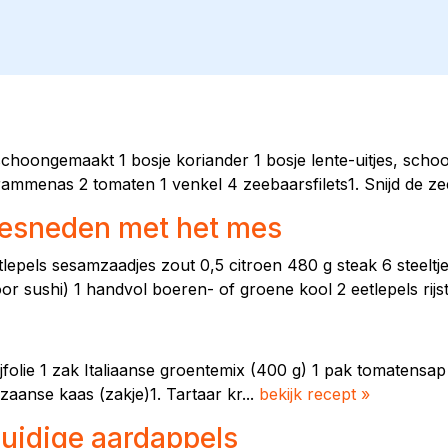
schoongemaakt 1 bosje koriander 1 bosje lente-uitjes, schoo
ammenas 2 tomaten 1 venkel 4 zeebaarsfilets1. Snijd de zee
gesneden met het mes
epels sesamzaadjes zout 0,5 citroen 480 g steak 6 steeltjes
or sushi) 1 handvol boeren- of groene kool 2 eetlepels rijsta
jfolie 1 zak Italiaanse groentemix (400 g) 1 pak tomatensap 
aanse kaas (zakje)1. Tartaar kr...
bekijk recept »
ruidige aardappels