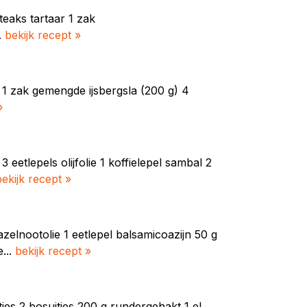
steaks tartaar 1 zak
.
bekijk recept »
n 1 zak gemengde ijsbergsla (200 g) 4
»
 eetlepels olijfolie 1 koffielepel sambal 2
bekijk recept »
azelnootolie 1 eetlepel balsamicoazijn 50 g
...
bekijk recept »
jes 2 bosuitjes 200 g rundergehakt 1 el