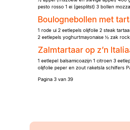
pesto rosso 1 ei (gesplitst) 3 bollen mozzar
Boulognebollen met tart
1 rode ui 2 eetlepels olijfolie 2 steak ta
2 eetlepels yoghurtmayonaise ½ zak rocke
Zalmtartaar op z’n Itali
1 eetlepel balsamicoazijn 1 citroen 3 eetle
olijfolie peper en zout raketsla schilfers 
Pagina 3 van 39