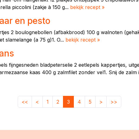
ella piccolini (zakje à 150 g...
bekijk recept »
aar en pesto
rtaartjes 2 boulognebollen (afbakbrood) 100 g walnoten (geha
t slamelange (a 75 g)1. O...
bekijk recept »
aans
pels fijngesneden bladpeterselie 2 eetlepels kappertjes, uitg
Parmezaanse kaas 400 g zalmfilet zonder vel1. Snij de zalm in
<<
<
1
2
3
4
5
>
>>