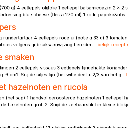
700 g) 4 eetlepels olijfolie 1 eetlepel balsamicoazijn 2 x 2 
ladressing blue cheese (fles a 270 ml) 1 rode paprika&nbs..
ppers
g rundertartaar 4 eetlepels rode ui (potje a 33 g) 3 tomate
nfrites volgens gebruiksaanwijzing bereiden...
bekijk recept 
se smaken
limoen 2 eetlepels vissaus 3 eetlepels fijngehakte koriander 3
 cm1. Snij de uitjes fijn (het witte deel + 2/3 van het g...
et hazelnoten en rucola
roen (het sap) 1 handvol geroosterde hazelnoten 1 eetlepel h
e hazelnoten grof. 2. Snijd de zeebaarsfilet in kleine blokje
 half-om-halfgehakt 12 plakjes ontbijtspek 3 chipolataworst