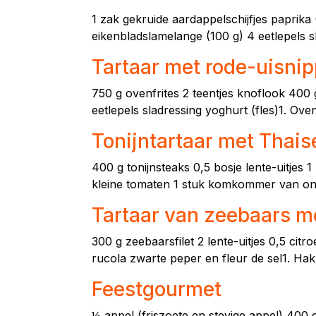
1 zak gekruide aardappelschijfjes paprika (
eikenbladslamelange (100 g) 4 eetlepels s
Tartaar met rode-uisni
750 g ovenfrites 2 teentjes knoflook 400 
eetlepels sladressing yoghurt (fles)1. Ove
Tonijntartaar met Thai
400 g tonijnsteaks 0,5 bosje lente-uitjes 1 
kleine tomaten 1 stuk komkommer van ong. 6
Tartaar van zeebaars m
300 g zeebaarsfilet 2 lente-uitjes 0,5 cit
rucola zwarte peper en fleur de sel1. Hak d
Feestgourmet
½ appel (friszoete en stevige appel) 400 g