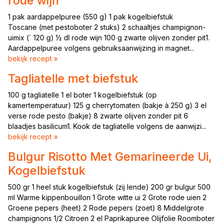
rode wijn
1 pak aardappelpuree (550 g) 1 pak kogelbiefstuk
Toscane (met pestoboter 2 stuks) 2 schaaltjes champignon-
uimix (` 120 g) ½ dl rode wijn 100 g zwarte olijven zonder pit1.
Aardappelpuree volgens gebruiksaanwijzing in magnet...
bekijk recept »
Tagliatelle met biefstuk
100 g tagliatelle 1 el boter 1 kogelbiefstuk (op
kamertemperatuur) 125 g cherrytomaten (bakje à 250 g) 3 el
verse rode pesto (bakje) 8 zwarte olijven zonder pit 6
blaadjes basilicum1. Kook de tagliatelle volgens de aanwijzi...
bekijk recept »
Bulgur Risotto Met Gemarineerde Ui,
Kogelbiefstuk
500 gr 1 heel stuk kogelbiefstuk (zij lende) 200 gr bulgur 500
ml Warme kippenbouillon 1 Grote witte ui 2 Grote rode uien 2
Groene pepers (heet) 2 Rode pepers (zoet) 8 Middelgrote
champignons 1/2 Citroen 2 el Paprikapuree Olijfolie Roomboter