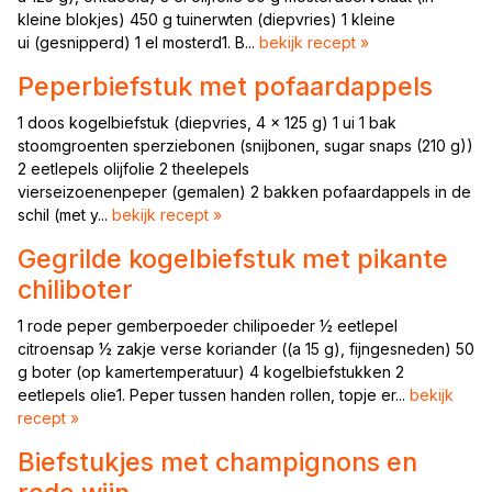
kleine blokjes) 450 g tuinerwten (diepvries) 1 kleine
ui (gesnipperd) 1 el mosterd1. B...
bekijk recept »
Peperbiefstuk met pofaardappels
1 doos kogelbiefstuk (diepvries, 4 x 125 g) 1 ui 1 bak
stoomgroenten sperziebonen (snijbonen, sugar snaps (210 g))
2 eetlepels olijfolie 2 theelepels
vierseizoenenpeper (gemalen) 2 bakken pofaardappels in de
schil (met y...
bekijk recept »
Gegrilde kogelbiefstuk met pikante
chiliboter
1 rode peper gemberpoeder chilipoeder ½ eetlepel
citroensap ½ zakje verse koriander ((a 15 g), fijngesneden) 50
g boter (op kamertemperatuur) 4 kogelbiefstukken 2
eetlepels olie1. Peper tussen handen rollen, topje er...
bekijk
recept »
Biefstukjes met champignons en