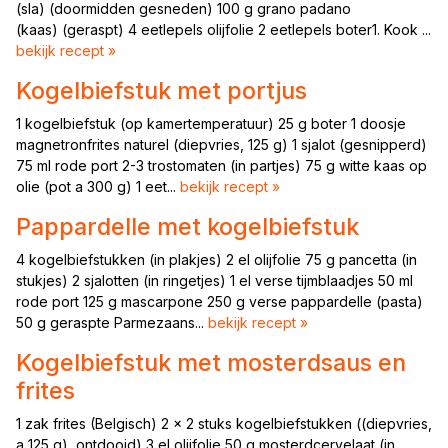
(sla) (doormidden gesneden) 100 g grano padano
(kaas) (geraspt) 4 eetlepels olijfolie 2 eetlepels boter1. Kook ...
bekijk recept »
Kogelbiefstuk met portjus
1 kogelbiefstuk (op kamertemperatuur) 25 g boter 1 doosje
magnetronfrites naturel (diepvries, 125 g) 1 sjalot (gesnipperd)
75 ml rode port 2-3 trostomaten (in partjes) 75 g witte kaas op
olie (pot a 300 g) 1 eet...
bekijk recept »
Pappardelle met kogelbiefstuk
4 kogelbiefstukken (in plakjes) 2 el olijfolie 75 g pancetta (in
stukjes) 2 sjalotten (in ringetjes) 1 el verse tijmblaadjes 50 ml
rode port 125 g mascarpone 250 g verse pappardelle (pasta)
50 g geraspte Parmezaans...
bekijk recept »
Kogelbiefstuk met mosterdsaus en
frites
1 zak frites (Belgisch) 2 x 2 stuks kogelbiefstukken ((diepvries,
a 125 g), ontdooid) 3 el olijfolie 50 g mosterdcervelaat (in