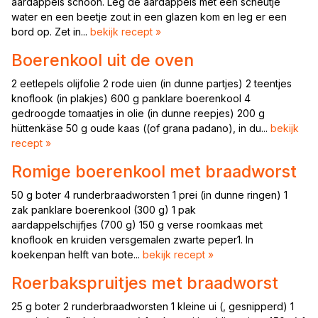
aardappels schoon. Leg de aardappels met een scheutje
water en een beetje zout in een glazen kom en leg er een
bord op. Zet in...
bekijk recept »
Boerenkool uit de oven
2 eetlepels olijfolie 2 rode uien (in dunne partjes) 2 teentjes
knoflook (in plakjes) 600 g panklare boerenkool 4
gedroogde tomaatjes in olie (in dunne reepjes) 200 g
hüttenkäse 50 g oude kaas ((of grana padano), in du...
bekijk
recept »
Romige boerenkool met braadworst
50 g boter 4 runderbraadworsten 1 prei (in dunne ringen) 1
zak panklare boerenkool (300 g) 1 pak
aardappelschijfjes (700 g) 150 g verse roomkaas met
knoflook en kruiden versgemalen zwarte peper1. In
koekenpan helft van bote...
bekijk recept »
Roerbakspruitjes met braadworst
25 g boter 2 runderbraadworsten 1 kleine ui (, gesnipperd) 1