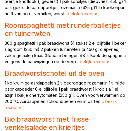
teentje knoflook (, geperst) 1 pak spruitjes (diepvries, 450 g) 1
bak gekruide aardappeltjes rozemarijn (425 g)1. In koekenpan
helft van boter verhitten, worst...
bekijk recept »
Roomspaghetti met runderballetjes
en tuinerwten
300 g spaghetti 1 pak braadworst (4 stuks) 2 el olijfolie 1 beker
slagroom (250 ml) 2 pakken tuinerwten (a 450 g, diepvries) 1
zakje gemalen kaas (Goudse belegen 48)1. Kook de spaghetti
volgens de aanwijzingen op de verp...
bekijk recept »
Braadworstschotel uit de oven
1 kg kruimige aardappelen 2 tl gedroogde rozemarijn 1 tl milde
paprikapoeder 6 el olijfolie 1 pak braadworst 1 krop sla 1 el
azijn 1 bakje cherrytomaten (250 g)1. Oven voorverwarmen op
200 °C. Aardappelen schoonboenen en in parten ...
bekijk
recept »
Bio braadworst met frisse
venkelsalade en krieltjes