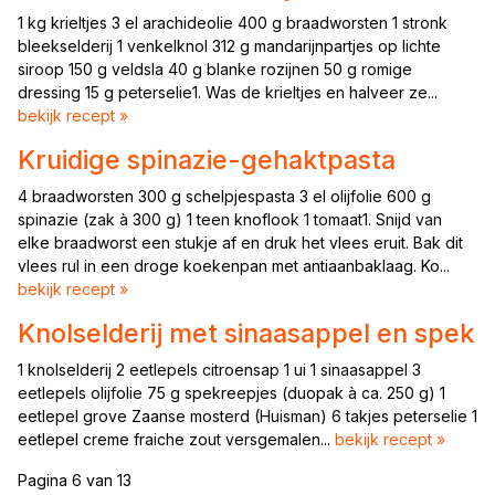
1 kg krieltjes 3 el arachideolie 400 g braadworsten 1 stronk
bleekselderij 1 venkelknol 312 g mandarijnpartjes op lichte
siroop 150 g veldsla 40 g blanke rozijnen 50 g romige
dressing 15 g peterselie1. Was de krieltjes en halveer ze...
bekijk recept »
Kruidige spinazie-gehaktpasta
4 braadworsten 300 g schelpjespasta 3 el olijfolie 600 g
spinazie (zak à 300 g) 1 teen knoflook 1 tomaat1. Snijd van
elke braadworst een stukje af en druk het vlees eruit. Bak dit
vlees rul in een droge koekenpan met antiaanbaklaag. Ko...
bekijk recept »
Knolselderij met sinaasappel en spek
1 knolselderij 2 eetlepels citroensap 1 ui 1 sinaasappel 3
eetlepels olijfolie 75 g spekreepjes (duopak à ca. 250 g) 1
eetlepel grove Zaanse mosterd (Huisman) 6 takjes peterselie 1
eetlepel creme fraiche zout versgemalen...
bekijk recept »
Pagina 6 van 13