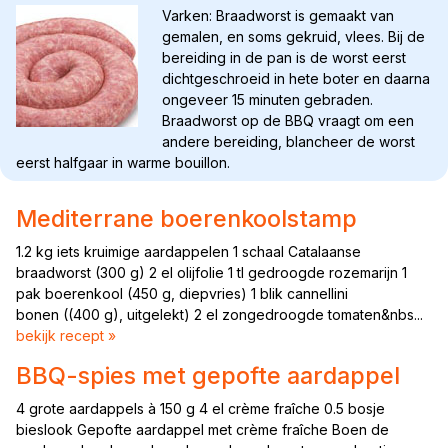
Varken: Braadworst is gemaakt van
gemalen, en soms gekruid, vlees. Bij de
bereiding in de pan is de worst eerst
dichtgeschroeid in hete boter en daarna
ongeveer 15 minuten gebraden.
Braadworst op de BBQ vraagt om een
andere bereiding, blancheer de worst
eerst halfgaar in warme bouillon.
Mediterrane boerenkoolstamp
1.2 kg iets kruimige aardappelen 1 schaal Catalaanse
braadworst (300 g) 2 el olijfolie 1 tl gedroogde rozemarijn 1
pak boerenkool (450 g, diepvries) 1 blik cannellini
bonen ((400 g), uitgelekt) 2 el zongedroogde tomaten&nbs...
bekijk recept »
BBQ-spies met gepofte aardappel
4 grote aardappels à 150 g 4 el crème fraîche 0.5 bosje
bieslook Gepofte aardappel met crème fraîche Boen de