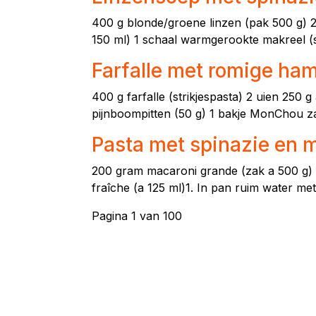
400 g blonde/groene linzen (pak 500 g) 2 
150 ml) 1 schaal warmgerookte makreel (sc
Farfalle met romige ha
400 g farfalle (strikjespasta) 2 uien 250 
pijnboompitten (50 g) 1 bakje MonChou zac
Pasta met spinazie en 
200 gram macaroni grande (zak a 500 g) 2 
fraîche (a 125 ml)1. In pan ruim water me
Pagina 1 van 100