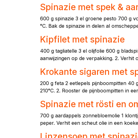
Spinazie met spek & aar
600 g spinazie 3 el groene pesto 700 g v
°C. Bak de spinazie in delen al omschepp
Kipfilet met spinazie
400 g tagliatelle 3 el olijfolie 600 g blads
aanwijzingen op de verpakking. 2. Verhit 
Krokante sigaren met sp
200 g feta 2 eetlepels pijnboompitten 40 
210°C. 2. Rooster de pijnboompitten in een
Spinazie met rösti en o
700 g aardappels zonnebloemolie 1 klontj
peper. Verhit een scheut olie in een koek
Linzensoep met spinazi