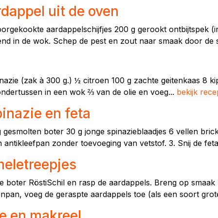
dappel uit de oven
oorgekookte aardappelschijfjes 200 g gerookt ontbijtspek (
end in de wok. Schep de pest en zout naar smaak door de s
pinazie (zak à 300 g.) ½ citroen 100 g zachte geitenkaas 8 kip
ondertussen in een wok ⅔ van de olie en voeg...
bekijk rece
inazie en feta
g gesmolten boter 30 g jonge spinazieblaadjes 6 vellen bri
 antikleefpan zonder toevoeging van vetstof. 3. Snij de feta 
meletreepjes
e boter RöstiSchil en rasp de aardappels. Breng op smaak
enpan, voeg de geraspte aardappels toe (als een soort gro
e en makreel