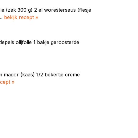
e (zak 300 g) 2 el worestersaus (flesje
..
bekijk recept »
epels olijfolie 1 bakje geroosterde
am magor (kaas) 1/2 bekertje crème
ecept »