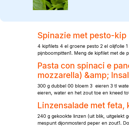
Spinazie met pesto-kip
4 kipfilets 4 el groene pesto 2 el olijfolie
pijnboompitten1. Meng de kipfilet met de pe
Pasta con spinaci e pan
mozzarella) &amp; Insala
300 g dubbel 00 bloem 3 eieren 3 tl water
eieren, water en het zout toe en kneed to
Linzensalade met feta, 
240 g gekookte linzen (uit blik, uitgelekt 
mespunt dijonmosterd peper en zout1. Doe 