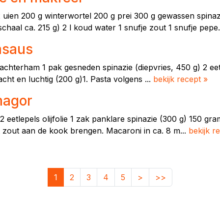
uien 200 g winterwortel 200 g prei 300 g gewassen spinazi
haal ca. 215 g) 2 l koud water 1 snufje zout 1 snufje pepe.
msaus
g achterham 1 pak gesneden spinazie (diepvries, 450 g) 2 eetl
ht en luchtig (200 g)1. Pasta volgens ...
bekijk recept »
magor
eetlepels olijfolie 1 zak panklare spinazie (300 g) 150 gr
t zout aan de kook brengen. Macaroni in ca. 8 m...
bekijk r
1
2
3
4
5
>
>>