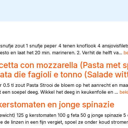
 1 snufje zout 1 snufje peper 4 tenen knoflook 4 ansjovisfilet
sto en laat het 20 min. marineren. 2. Verhit de helft va...
be
cetta con mozzarella (Pasta met s
ta die fagioli e tonno (Salade wit
 0.5 tl zout Pasta Strooi de bloem op het aanrecht en maak
t een soepel deeg. Wikkel het deeg in keukenfolie en ...
beki
kerstomaten en jonge spinazie
gewicht) 125 g kerstomaten 100 g feta 50 g jonge spinazie 5 ee
de linzen in een fijn vergiet, spoel ze onder koud strome