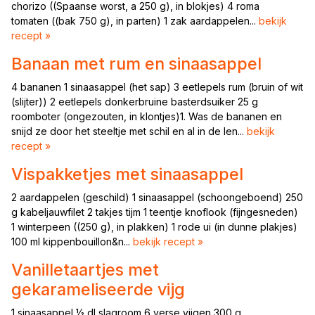
chorizo ((Spaanse worst, a 250 g), in blokjes) 4 roma
tomaten ((bak 750 g), in parten) 1 zak aardappelen...
bekijk
recept »
Banaan met rum en sinaasappel
4 bananen 1 sinaasappel (het sap) 3 eetlepels rum (bruin of wit
(slijter)) 2 eetlepels donkerbruine basterdsuiker 25 g
roomboter (ongezouten, in klontjes)1. Was de bananen en
snijd ze door het steeltje met schil en al in de len...
bekijk
recept »
Vispakketjes met sinaasappel
2 aardappelen (geschild) 1 sinaasappel (schoongeboend) 250
g kabeljauwfilet 2 takjes tijm 1 teentje knoflook (fijngesneden)
1 winterpeen ((250 g), in plakken) 1 rode ui (in dunne plakjes)
100 ml kippenbouillon&n...
bekijk recept »
Vanilletaartjes met
gekarameliseerde vijg
1 sinaasappel ½ dl slagroom 6 verse vijgen 300 g