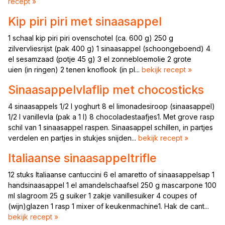
recept »
Kip piri piri met sinaasappel
1 schaal kip piri piri ovenschotel (ca. 600 g) 250 g
zilvervliesrijst (pak 400 g) 1 sinaasappel (schoongeboend) 4
el sesamzaad (potje 45 g) 3 el zonnebloemolie 2 grote
uien (in ringen) 2 tenen knoflook (in pl...
bekijk recept »
Sinaasappelvlaflip met chocosticks
4 sinaasappels 1/2 l yoghurt 8 el limonadesiroop (sinaasappel)
1/2 l vanillevla (pak a 1 l) 8 chocoladestaafjes1. Met grove rasp
schil van 1 sinaasappel raspen. Sinaasappel schillen, in partjes
verdelen en partjes in stukjes snijden...
bekijk recept »
Italiaanse sinaasappeltrifle
12 stuks Italiaanse cantuccini 6 el amaretto of sinaasappelsap 1
handsinaasappel 1 el amandelschaafsel 250 g mascarpone 100
ml slagroom 25 g suiker 1 zakje vanillesuiker 4 coupes of
(wijn)glazen 1 rasp 1 mixer of keukenmachine1. Hak de cant...
bekijk recept »