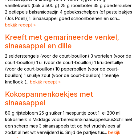
vanillekwark (bak à 500 g) 25 g roomboter 35 g poedersuiker
2 eetlepels balsamicoazijn 4 gebaksschelpen (of pasteibakjes
(Jos Poell))1. Sinaasappel goed schoonboenen en sch...
bekijk recept »
Kreeft met gemarineerde venkel,
sinaasappel en dille
2 selderstengels (voor de court-bouillon) 3 wortelen (voor de
court-bouillon) 1 ui (voor de court-bouillon) 1 kruidentuiltje
(voor de court-bouillon) 10 peperbollen (voor de court-
bouillon) 1 snuifje zout (voor de court-bouillon) 1 teentje
knoflook (...
bekijk recept »
Kokospannenkoekjes met
sinaasappel
80 g rijstebloem 25 g suiker 1 mespuntje zout 1 ei 200 ml
kokosmelk ’s Middags voorbereidenSinaasappelsausSchil met
een scherp mes 3 sinaasappels tot op het vruchtvlees af
zodat al het wit verwijderd is. Snijd de partjes tus...
bekijk