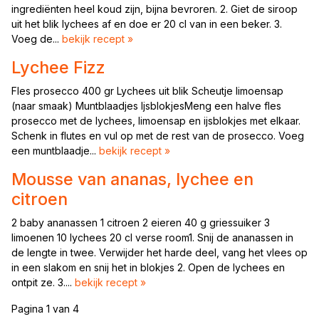
ingrediënten heel koud zijn, bijna bevroren. 2. Giet de siroop
uit het blik lychees af en doe er 20 cl van in een beker. 3.
Voeg de...
bekijk recept »
Lychee Fizz
Fles prosecco 400 gr Lychees uit blik Scheutje limoensap
(naar smaak) Muntblaadjes IjsblokjesMeng een halve fles
prosecco met de lychees, limoensap en ijsblokjes met elkaar.
Schenk in flutes en vul op met de rest van de prosecco. Voeg
een muntblaadje...
bekijk recept »
Mousse van ananas, lychee en
citroen
2 baby ananassen 1 citroen 2 eieren 40 g griessuiker 3
limoenen 10 lychees 20 cl verse room1. Snij de ananassen in
de lengte in twee. Verwijder het harde deel, vang het vlees op
in een slakom en snij het in blokjes 2. Open de lychees en
ontpit ze. 3....
bekijk recept »
Pagina 1 van 4