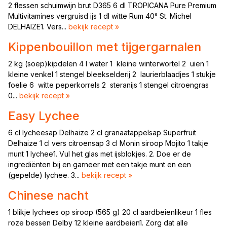
2 flessen schuimwijn brut D365 6 dl TROPICANA Pure Premium
Multivitamines vergruisd ijs 1 dl witte Rum 40° St. Michel
DELHAIZE1. Vers...
bekijk recept »
Kippenbouillon met tijgergarnalen
2 kg (soep)kipdelen 4 l water 1 kleine winterwortel 2 uien 1
kleine venkel 1 stengel bleekselderij 2 laurierblaadjes 1 stukje
foelie 6 witte peperkorrels 2 steranijs 1 stengel citroengras
0...
bekijk recept »
Easy Lychee
6 cl lycheesap Delhaize 2 cl granaatappelsap Superfruit
Delhaize 1 cl vers citroensap 3 cl Monin siroop Mojito 1 takje
munt 1 lychee1. Vul het glas met ijsblokjes. 2. Doe er de
ingrediënten bij en garneer met een takje munt en een
(gepelde) lychee. 3...
bekijk recept »
Chinese nacht
1 blikje lychees op siroop (565 g) 20 cl aardbeienlikeur 1 fles
roze bessen Delby 12 kleine aardbeien1. Zorg dat alle