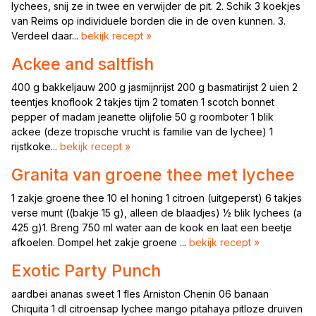
lychees, snij ze in twee en verwijder de pit. 2. Schik 3 koekjes
van Reims op individuele borden die in de oven kunnen. 3.
Verdeel daar...
bekijk recept »
Ackee and saltfish
400 g bakkeljauw 200 g jasmijnrijst 200 g basmatirijst 2 uien 2
teentjes knoflook 2 takjes tijm 2 tomaten 1 scotch bonnet
pepper of madam jeanette olijfolie 50 g roomboter 1 blik
ackee (deze tropische vrucht is familie van de lychee) 1
rijstkoke...
bekijk recept »
Granita van groene thee met lychee
1 zakje groene thee 10 el honing 1 citroen (uitgeperst) 6 takjes
verse munt ((bakje 15 g), alleen de blaadjes) ½ blik lychees (a
425 g)1. Breng 750 ml water aan de kook en laat een beetje
afkoelen. Dompel het zakje groene ...
bekijk recept »
Exotic Party Punch
aardbei ananas sweet 1 fles Arniston Chenin 06 banaan
Chiquita 1 dl citroensap lychee mango pitahaya pitloze druiven