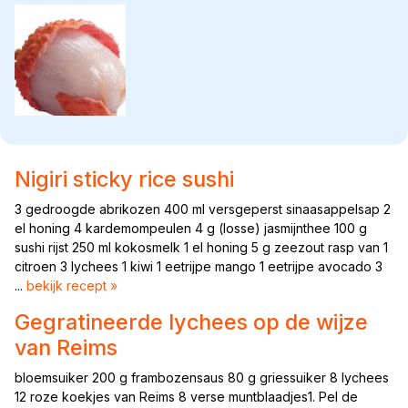
Nigiri sticky rice sushi
3 gedroogde abrikozen 400 ml versgeperst sinaasappelsap 2
el honing 4 kardemompeulen 4 g (losse) jasmijnthee 100 g
sushi rijst 250 ml kokosmelk 1 el honing 5 g zeezout rasp van 1
citroen 3 lychees 1 kiwi 1 eetrijpe mango 1 eetrijpe avocado 3
...
bekijk recept »
Gegratineerde lychees op de wijze
van Reims
bloemsuiker 200 g frambozensaus 80 g griessuiker 8 lychees
12 roze koekjes van Reims 8 verse muntblaadjes1. Pel de