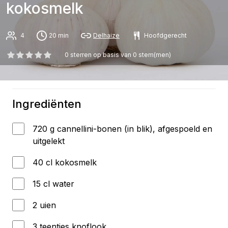
kokosmelk
4
20 min
Delhaize
Hoofdgerecht
0
sterren op basis van
0
stem(men)
Ingrediënten
720 g cannellini-bonen (in blik), afgespoeld en
uitgelekt
40 cl kokosmelk
15 cl water
2 uien
3 teentjes knoflook