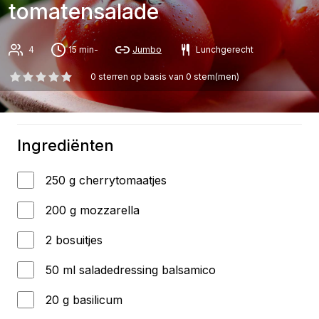
tomatensalade
4
15 min-
Jumbo
Lunchgerecht
0
sterren op basis van
0
stem(men)
Ingrediënten
250 g cherrytomaatjes
200 g mozzarella
2 bosuitjes
50 ml saladedressing balsamico
20 g basilicum