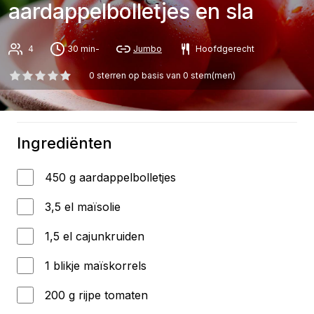
aardappelbolletjes en sla
4
30 min-
Jumbo
Hoofdgerecht
0
sterren op basis van
0
stem(men)
Ingrediënten
450 g aardappelbolletjes
3,5 el maïsolie
1,5 el cajunkruiden
1 blikje maïskorrels
200 g rijpe tomaten