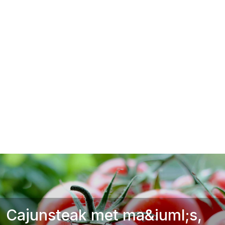
Cajunsteak met ma&iuml;s,