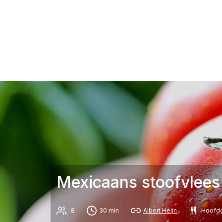
Mexicaans stoofvlees
8
30 min
Albert Heijn
Hoofdg