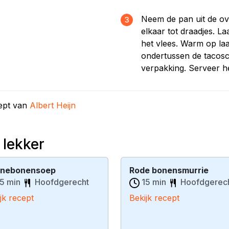
Neem de pan uit de ove
3
elkaar tot draadjes. L
het vlees. Warm op laa
ondertussen de tacosc
verpakking. Serveer he
cept van
Albert Heijn
 lekker
inebonensoep
Rode bonensmurrie
5 min
Hoofdgerecht
15 min
Hoofdgerec
jk recept
Bekijk recept