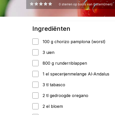
0
sterren op basis van
0
stem(men)
Ingrediënten
100 g chorizo pamplona (worst)
3 uien
800 g runderriblappen
1 el specerijenmelange Al-Andalus
3 tl tabasco
2 tl gedroogde oregano
2 el bloem