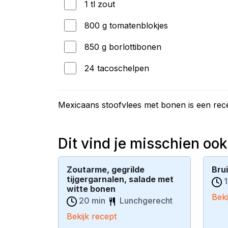
1 tl zout
800 g tomatenblokjes
850 g borlottibonen
24 tacoschelpen
Mexicaans stoofvlees met bonen is een re
Dit vind je misschien ook
Zoutarme, gegrilde
Bru
tijgergarnalen, salade met
1
witte bonen
Beki
20 min
Lunchgerecht
Bekijk recept