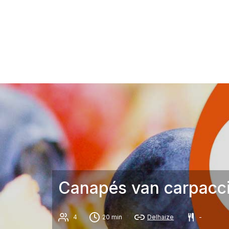
Canapés van carpaccio
4
20 min
Delhaize
-