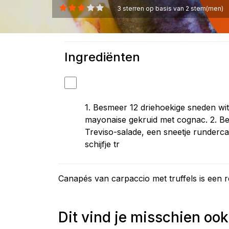
3
sterren op basis van
2
stem(men)
Ingrediënten
1. Besmeer 12 driehoekige sneden wi
mayonaise gekruid met cognac. 2. Be
Treviso-salade, een sneetje runderca
schijfje tr
Canapés van carpaccio met truffels is een 
Dit vind je misschien ook