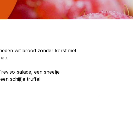
sneden wit brood zonder korst met
nac.
Treviso-salade, een sneetje
en schijfje truffel.