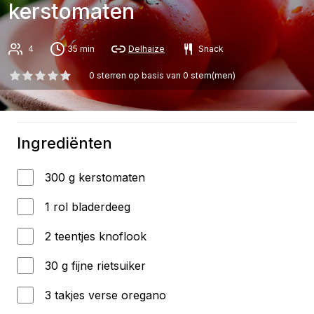
kerstomaten
4
35 min
Delhaize
Snack
0
sterren op basis van
0
stem(men)
Ingrediënten
300 g kerstomaten
1 rol bladerdeeg
2 teentjes knoflook
30 g fijne rietsuiker
3 takjes verse oregano