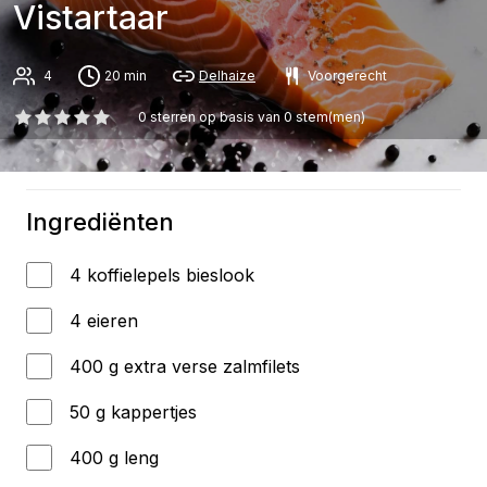
Vistartaar
4
20 min
Delhaize
Voorgerecht
0
sterren op basis van
0
stem(men)
Ingrediënten
4 koffielepels bieslook
4 eieren
400 g extra verse zalmfilets
50 g kappertjes
400 g leng