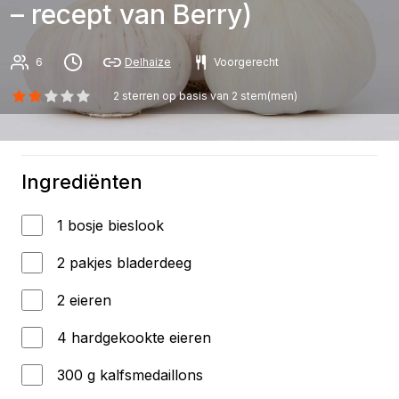
– recept van Berry)
6
Delhaize
Voorgerecht
2
sterren op basis van
2
stem(men)
Ingrediënten
1 bosje bieslook
2 pakjes bladerdeeg
2 eieren
4 hardgekookte eieren
300 g kalfsmedaillons