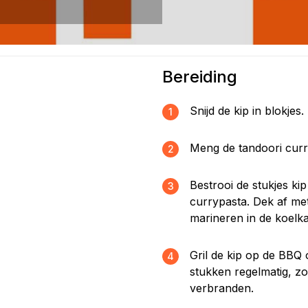
Bereiding
Snijd de kip in blokjes.
1
Meng de tandoori curr
2
Bestrooi de stukjes kip
3
currypasta. Dek af met
marineren in de koelka
Gril de kip op de BBQ 
4
stukken regelmatig, z
verbranden.