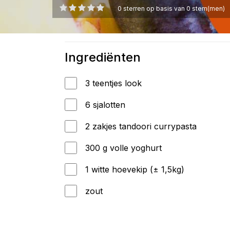
0
sterren op basis van
0
stem(men)
Ingrediënten
3 teentjes look
6 sjalotten
2 zakjes tandoori currypasta
300 g volle yoghurt
1 witte hoevekip (± 1,5kg)
zout