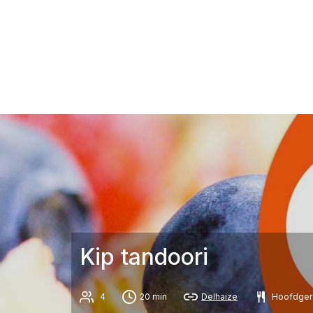
Kip tandoori
4
20 min
Delhaize
Hoofdger