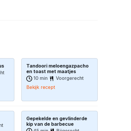
us
Tandoori meloengazpacho
en toast met maatjes
ht
10 min
Voorgerecht
Bekijk recept
Gepekelde en gevlinderde
kip van de barbecue
ht
45 min
Bijgerecht