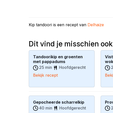
Kip tandoori is een recept van
Delhaize
Dit vind je misschien ook
Tandoorikip en groenten
Vis
met pappadums
wok
25 min
Hoofdgerecht
2
Bekijk recept
Beki
Gepocheerde scharrelkip
Pro
40 min
Hoofdgerecht
2