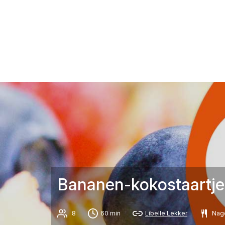
Bananen-kokostaartje
8
60 min
Libelle Lekker
Nag