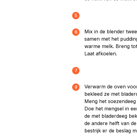
5
Mix in de blender twe
6
samen met het pudding
warme melk. Breng tot
Laat afkoelen.
7
Verwarm de oven voor
8
bekleed ze met bladerd
Meng het soezendeeg 
Doe het mengsel in ee
de met bladerdeeg bek
de andere helft van de
bestrijk er de beslag 