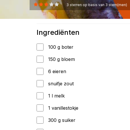
3
sterren op basis van
3
stem(men)
Ingrediënten
100 g boter
150 g bloem
6 eieren
snuifje zout
1 l melk
1 vanillestokje
300 g suiker