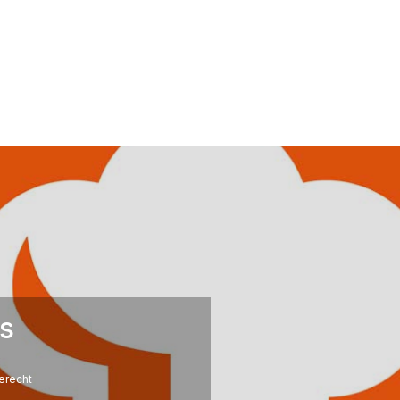
s
erecht