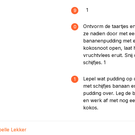
1
9
Ontvorm de taartjes en
0
ze nadien door met ee
bananenpudding met e
kokosnoot open, laat 
vruchtvlees eruit. Sni
schijfjes. 1
Lepel wat pudding op 
1
met schijfjes banaan 
pudding over. Leg de 
en werk af met nog ee
kokos.
belle Lekker