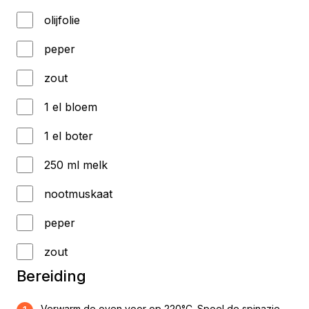
olijfolie
peper
zout
1 el bloem
1 el boter
250 ml melk
nootmuskaat
peper
zout
Bereiding
Verwarm de oven voor op 220°C. Spoel de spinazie