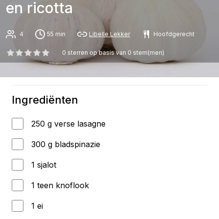
en ricotta
4
55 min
Libelle Lekker
Hoofdgerecht
0
sterren op basis van
0
stem(men)
Ingrediënten
250 g verse lasagne
300 g bladspinazie
1 sjalot
1 teen knoflook
1 ei