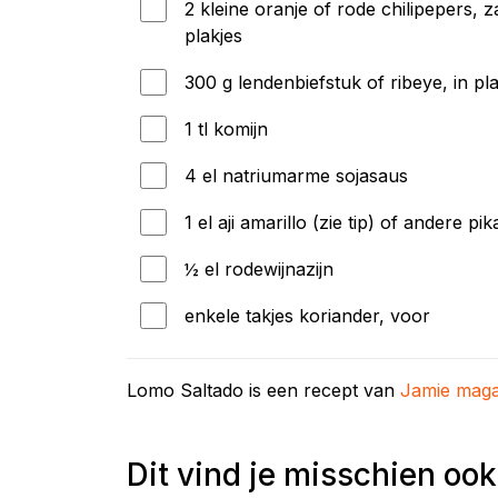
2 kleine oranje of rode chilipepers, z
plakjes
300 g lendenbiefstuk of ribeye, in pl
1 tl komijn
4 el natriumarme sojasaus
1 el aji amarillo (zie tip) of andere pi
½ el rodewijnazijn
enkele takjes koriander, voor
Lomo Saltado is een recept van
Jamie maga
Dit vind je misschien ook