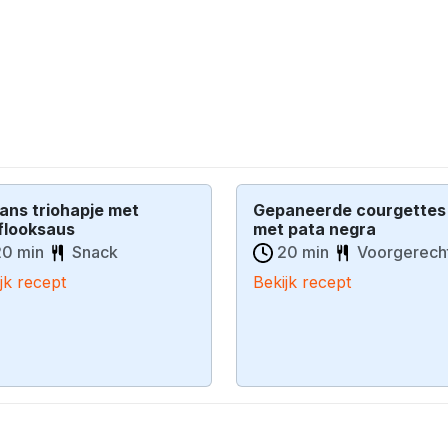
ans triohapje met
Gepaneerde courgettes
flooksaus
met pata negra
0 min
Snack
20 min
Voorgerech
jk recept
Bekijk recept