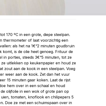
 tot 170 ºC in een grote, diepe steelpan.
n thermometer of laat voorzichtig een
 vallen: als het na 1€“2 minuten goudbruin
 komt, is de olie heet genoeg. Frituur de
el in porties, steeds 3€“5 minuten, tot ze
t ze uitlekken op keukenpapier en houd ze
t zout aan de kook in een steelpan. Voeg
ater weer aan de kook. Zet dan het vuur
veer 15 minuten gaar koken. Laat de rijst
, doe hem over in een schaal en houd
de olijfolie in een wok of grote pan op
 uien, tomaten, knoflook en chilipepers 5
en. Doe ze met een schuimspaan over in