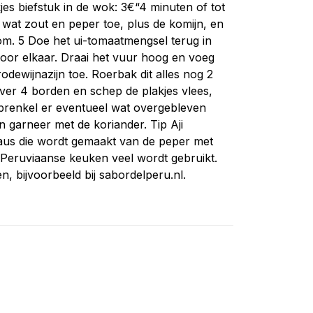
es biefstuk in de wok: 3€“4 minuten of tot
 wat zout en peper toe, plus de komijn, en
om. 5 Doe het ui-tomaatmengsel terug in
door elkaar. Draai het vuur hoog en voeg
rodewijnazijn toe. Roerbak dit alles nog 2
 over 4 borden en schep de plakjes vlees,
Sprenkel er eventueel wat overgebleven
 garneer met de koriander. Tip Aji
e saus die wordt gemaakt van de peper met
 Peruviaanse keuken veel wordt gebruikt.
n, bijvoorbeeld bij sabordelperu.nl.