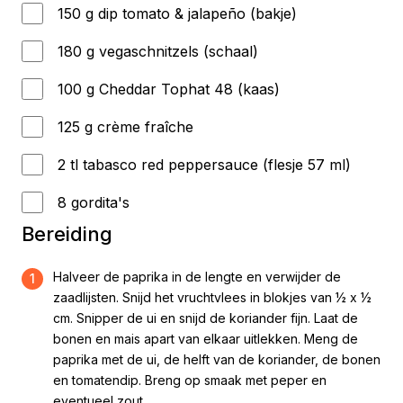
150 g dip tomato & jalapeño (bakje)
180 g vegaschnitzels (schaal)
100 g Cheddar Tophat 48 (kaas)
125 g crème fraîche
2 tl tabasco red peppersauce (flesje 57 ml)
8 gordita's
Bereiding
Halveer de paprika in de lengte en verwijder de
1
zaadlijsten. Snijd het vruchtvlees in blokjes van ½ x ½
cm. Snipper de ui en snijd de koriander fijn. Laat de
bonen en mais apart van elkaar uitlekken. Meng de
paprika met de ui, de helft van de koriander, de bonen
en tomatendip. Breng op smaak met peper en
eventueel zout.