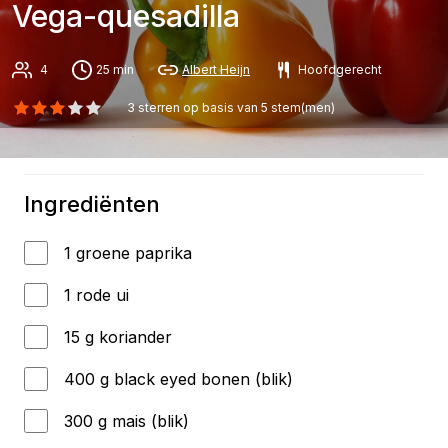
Vega-quesadilla
4
25 min
Albert Heijn
Hoofdgerecht
3
sterren op basis van
5
stem(men)
Ingrediënten
1 groene paprika
1 rode ui
15 g koriander
400 g black eyed bonen (blik)
300 g mais (blik)