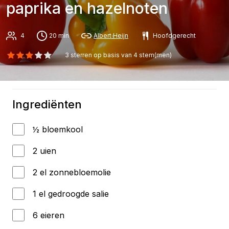
paprika en hazelnoten
4
20 min
Albert Heijn
Hoofdgerecht
3
sterren op basis van
4
stem(men)
Ingrediënten
½ bloemkool
2 uien
2 el zonnebloemolie
1 el gedroogde salie
6 eieren