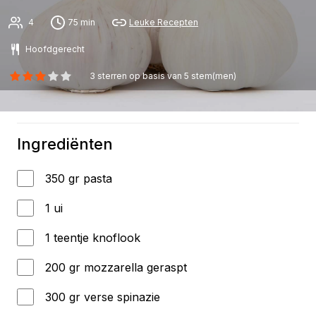
4
75 min
Leuke Recepten
Hoofdgerecht
3
sterren op basis van
5
stem(men)
Ingrediënten
350 gr pasta
1 ui
1 teentje knoflook
200 gr mozzarella geraspt
300 gr verse spinazie