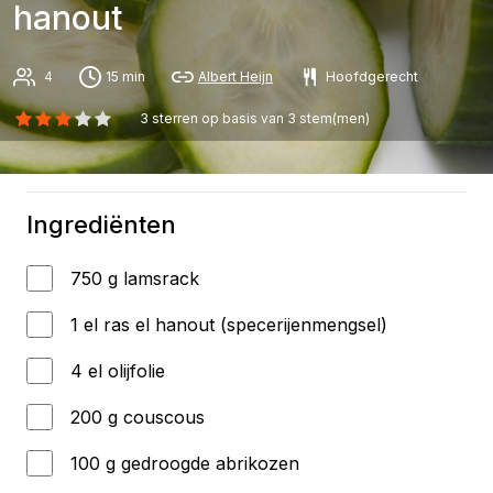
hanout
4
15 min
Albert Heijn
Hoofdgerecht
3
sterren op basis van
3
stem(men)
Ingrediënten
750 g lamsrack
1 el ras el hanout (specerijenmengsel)
4 el olijfolie
200 g couscous
100 g gedroogde abrikozen