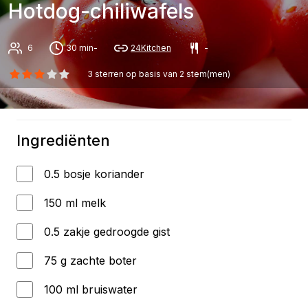
Hotdog-chiliwafels
6
30 min-
24Kitchen
-
3
sterren op basis van
2
stem(men)
Ingrediënten
0.5 bosje koriander
150 ml melk
0.5 zakje gedroogde gist
75 g zachte boter
100 ml bruiswater