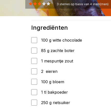
3
sterren op basis van
4
stem(men)
Ingrediënten
100 g witte chocolade
85 g zachte boter
1 mespuntje zout
2 eieren
100 g bloem
1 tl bakpoeder
250 g rietsuiker