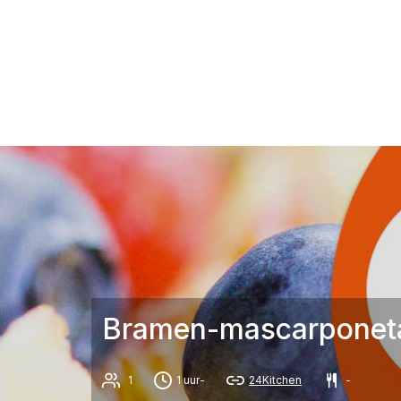
Bramen-mascarponet
1
1 uur-
24Kitchen
-