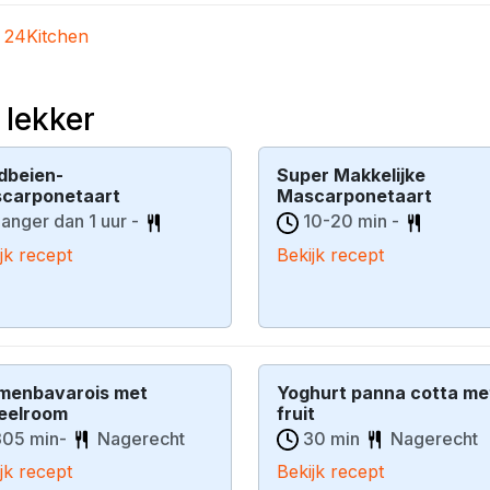
n
24Kitchen
 lekker
dbeien-
Super Makkelijke
carponetaart
Mascarponetaart
anger dan 1 uur -
10-20 min -
jk recept
Bekijk recept
menbavarois met
Yoghurt panna cotta me
eelroom
fruit
05 min-
Nagerecht
30 min
Nagerecht
jk recept
Bekijk recept