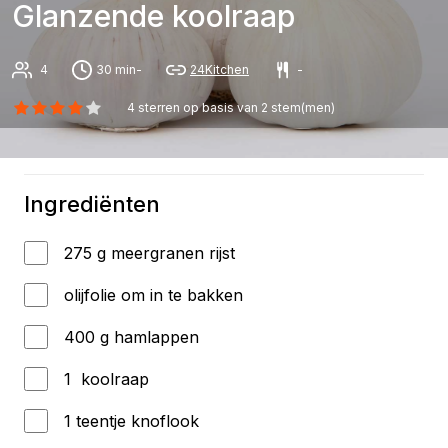
Glanzende koolraap
4
30 min-
24Kitchen
-
4
sterren op basis van
2
stem(men)
Ingrediënten
275 g meergranen rijst
olijfolie om in te bakken
400 g hamlappen
1 koolraap
1 teentje knoflook