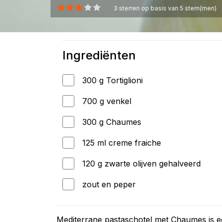
3
sterren op basis van
5
stem(men)
Ingrediënten
300 g Tortiglioni
700 g venkel
300 g Chaumes
125 ml creme fraiche
120 g zwarte olijven gehalveerd
zout en peper
Mediterrane pastaschotel met Chaumes is 