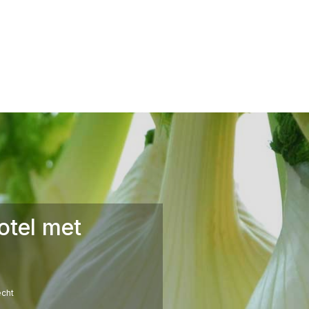
otel met
cht