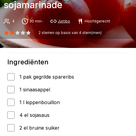
sojamarinade
4
30 min-
Jumbo
Hoofdgerecht
2
sterren op basis van
4
stem(men)
Ingrediënten
1 pak gegrilde spareribs
1 sinaasappel
1 l kippenbouillon
4 el sojasaus
2 el bruine suiker