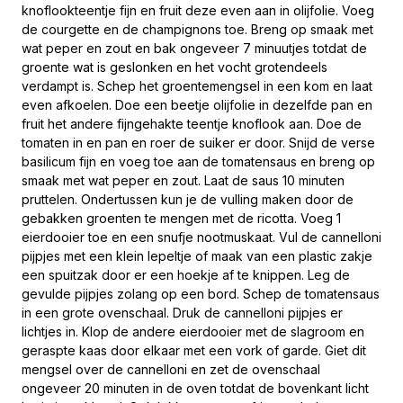
knoflookteentje fijn en fruit deze even aan in olijfolie. Voeg
de courgette en de champignons toe. Breng op smaak met
wat peper en zout en bak ongeveer 7 minuutjes totdat de
groente wat is geslonken en het vocht grotendeels
verdampt is. Schep het groentemengsel in een kom en laat
even afkoelen. Doe een beetje olijfolie in dezelfde pan en
fruit het andere fijngehakte teentje knoflook aan. Doe de
tomaten in en pan en roer de suiker er door. Snijd de verse
basilicum fijn en voeg toe aan de tomatensaus en breng op
smaak met wat peper en zout. Laat de saus 10 minuten
pruttelen. Ondertussen kun je de vulling maken door de
gebakken groenten te mengen met de ricotta. Voeg 1
eierdooier toe en een snufje nootmuskaat. Vul de cannelloni
pijpjes met een klein lepeltje of maak van een plastic zakje
een spuitzak door er een hoekje af te knippen. Leg de
gevulde pijpjes zolang op een bord. Schep de tomatensaus
in een grote ovenschaal. Druk de cannelloni pijpjes er
lichtjes in. Klop de andere eierdooier met de slagroom en
geraspte kaas door elkaar met een vork of garde. Giet dit
mengsel over de cannelloni en zet de ovenschaal
ongeveer 20 minuten in de oven totdat de bovenkant licht