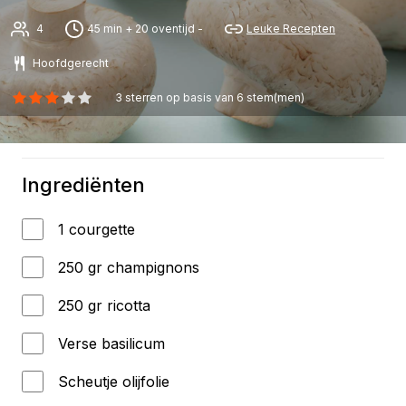
4
45 min + 20 oventijd -
Leuke Recepten
Hoofdgerecht
3
sterren op basis van
6
stem(men)
Ingrediënten
1 courgette
250 gr champignons
250 gr ricotta
Verse basilicum
Scheutje olijfolie