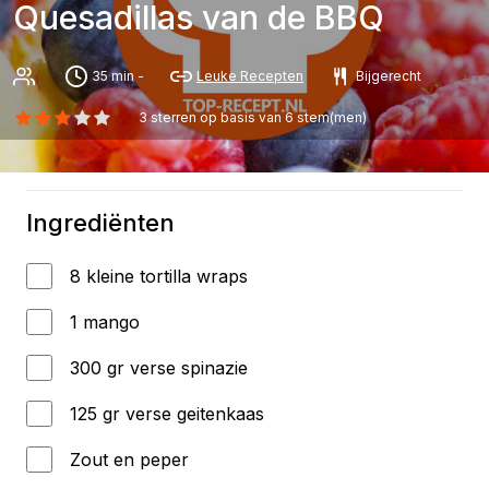
Quesadillas van de BBQ
35 min -
Leuke Recepten
Bijgerecht
3
sterren op basis van
6
stem(men)
Ingrediënten
8 kleine tortilla wraps
1 mango
300 gr verse spinazie
125 gr verse geitenkaas
Zout en peper