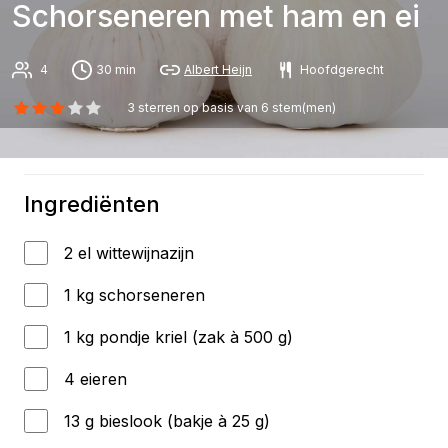
Schorseneren met ham en ei
4
30 min
Albert Heijn
Hoofdgerecht
3
sterren op basis van
6
stem(men)
Ingrediënten
2 el wittewijnazijn
1 kg schorseneren
1 kg pondje kriel (zak à 500 g)
4 eieren
13 g bieslook (bakje à 25 g)