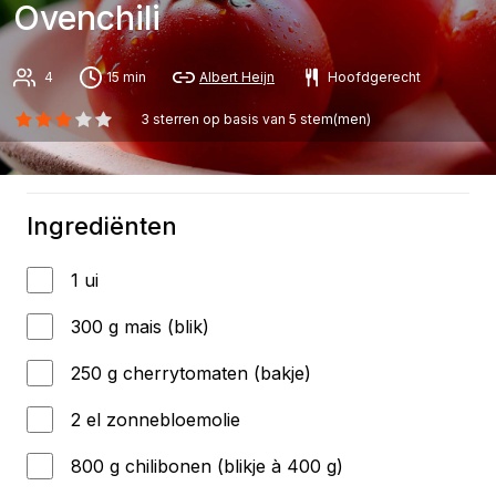
Ovenchili
4
15 min
Albert Heijn
Hoofdgerecht
3
sterren op basis van
5
stem(men)
Ingrediënten
1 ui
300 g mais (blik)
250 g cherrytomaten (bakje)
2 el zonnebloemolie
800 g chilibonen (blikje à 400 g)