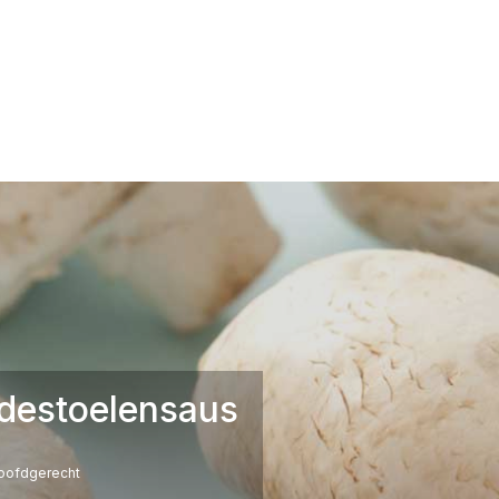
destoelensaus
oofdgerecht