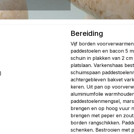
Bereiding
Vijf borden voorverwarmen.
paddestoelen en bacon 5 m
schuin in plakken van 2 cm 
platslaan. Varkenshaas best
schuimspaan paddestoelenm
)
achtergebleven bakvet var
keren. Uit pan op voorver
aluminiumfolie warmhouden
paddestoelenmengsel, mars
brengen en op hoog vuur n
brengen met peper en zout.
borden rangschikken. Padde
schenken. Bestrooien met pe