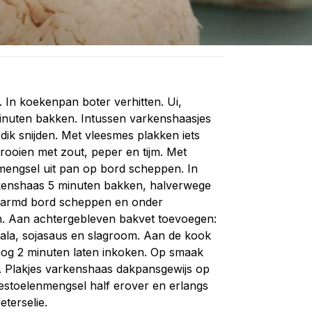
 In koekenpan boter verhitten. Ui,
inuten bakken. Intussen varkenshaasjes
dik snijden. Met vleesmes plakken iets
rooien met zout, peper en tijm. Met
engsel uit pan op bord scheppen. In
kenshaas 5 minuten bakken, halverwege
warmd bord scheppen en onder
. Aan achtergebleven bakvet toevoegen:
ala, sojasaus en slagroom. Aan de kook
og 2 minuten laten inkoken. Op smaak
 Plakjes varkenshaas dakpansgewijs op
stoelenmengsel half erover en erlangs
terselie.