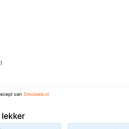
r)
recept van
Smulweb.nl
 lekker