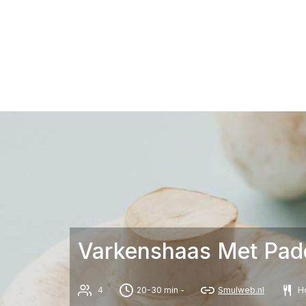
Varkenshaas Met Pad
4
20-30 min -
Smulweb.nl
H