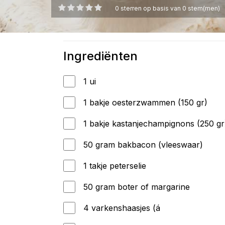
0
sterren op basis van
0
stem(men)
Ingrediënten
1 ui
1 bakje oesterzwammen (150 gr)
1 bakje kastanjechampignons (250 gr
50 gram bakbacon (vleeswaar)
1 takje peterselie
50 gram boter of margarine
4 varkenshaasjes (á