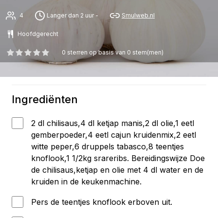
4
Langer dan 2 uur -
Smulweb.nl
Hoofdgerecht
0
sterren op basis van
0
stem(men)
Ingrediënten
2 dl chilisaus,4 dl ketjap manis,2 dl olie,1 eetl
gemberpoeder,4 eetl cajun kruidenmix,2 eetl
witte peper,6 druppels tabasco,8 teentjes
knoflook,1 1/2kg srareribs. Bereidingswijze Doe
de chilisaus,ketjap en olie met 4 dl water en de
kruiden in de keukenmachine.
Pers de teentjes knoflook erboven uit.