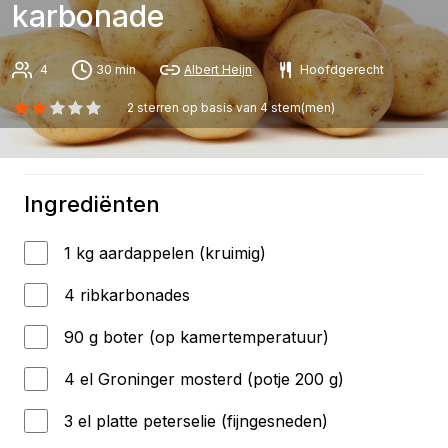
karbonade
4
30 min
Albert Heijn
Hoofdgerecht
2
sterren op basis van
4
stem(men)
Ingrediënten
1 kg aardappelen (kruimig)
4 ribkarbonades
90 g boter (op kamertemperatuur)
4 el Groninger mosterd (potje 200 g)
3 el platte peterselie (fijngesneden)