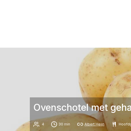
Ovenschotel met geha
4
30 min
Albert Heijn
Hoofdg