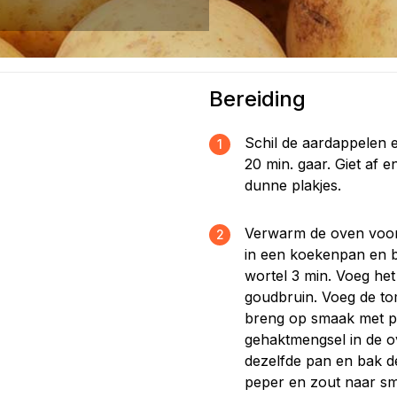
Bereiding
Schil de aardappelen e
1
20 min. gaar. Giet af e
dunne plakjes.
Verwarm de oven voor o
2
in een koekenpan en b
wortel 3 min. Voeg het 
goudbruin. Voeg de to
breng op smaak met p
gehaktmengsel in de ov
dezelfde pan en bak d
peper en zout naar sm