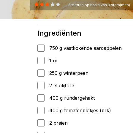
3
sterren op basis van
9
stem(men)
Ingrediënten
750 g vastkokende aardappelen
1 ui
250 g winterpeen
2 el olijfolie
400 g rundergehakt
400 g tomatenblokjes (blik)
2 preien