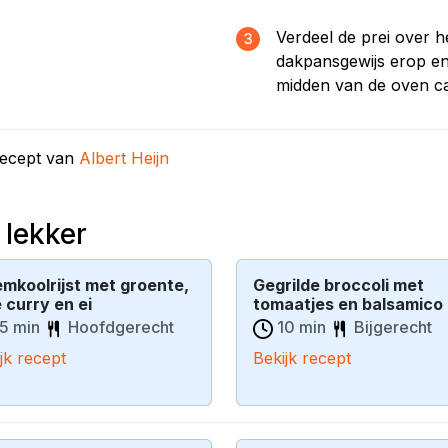
Verdeel de prei over 
3
dakpansgewijs erop en 
midden van de oven ca
recept van
Albert Heijn
 lekker
emkoolrijst met groente,
Gegrilde broccoli met
 curry en ei
tomaatjes en balsamico
5 min
Hoofdgerecht
10 min
Bijgerecht
jk recept
Bekijk recept