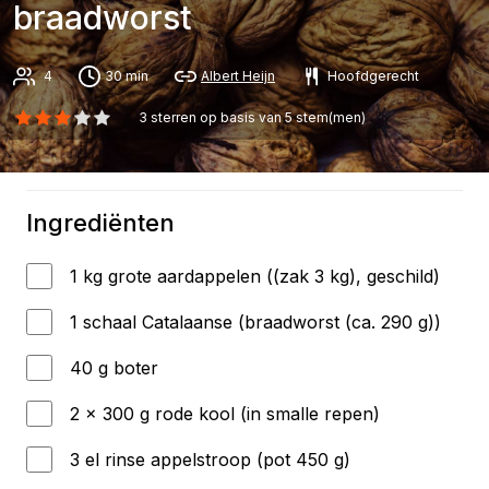
braadworst
4
30 min
Albert Heijn
Hoofdgerecht
3
sterren op basis van
5
stem(men)
Ingrediënten
1 kg grote aardappelen ((zak 3 kg), geschild)
1 schaal Catalaanse (braadworst (ca. 290 g))
40 g boter
2 x 300 g rode kool (in smalle repen)
3 el rinse appelstroop (pot 450 g)